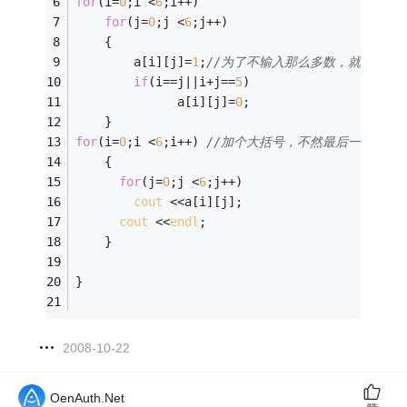
for
(i=
0
;i <
6
;i++) 
for
(j=
0
;j <
6
;j++) 
	{  
	    a[i][j]=
1
;
//为了不输入那么多数，就直接赋值
if
(i==j||i+j==
5
) 
		      a[i][j]=
0
; 
	} 
for
(i=
0
;i <
6
;i++) 
//加个大括号，不然最后一个cout
	{
for
(j=
0
;j <
6
;j++) 
cout
 <<a[i][j]; 
cout
 <<
endl
;
	}
} 
2008-10-22
OenAuth.Net