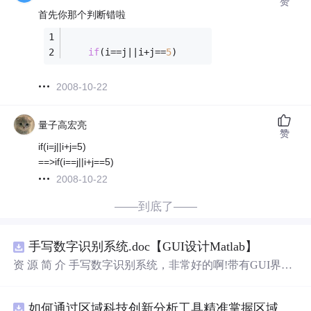
赞
首先你那个判断错啦
if
(i==j||i+j==
5
) 
2008-10-22
量子高宏亮
赞
if(i=j||i+j=5)
==>if(i==j||i+j==5)
2008-10-22
——到底了——
手写数字识别系统.doc【GUI设计Matlab】
资 源 简 介 手写数字识别系统，非常好的啊!带有GUI界
面，使用方便! 详 情 说 明 用这个手写数字识别系统，你可
以轻松地识别手写数字。这个系统不仅功能强大，而且还
如何通过区域科技创新分析工具精准掌握区域创新要素分布与产业链融合现状？.docx
带有直观的图形用户界面（GUI），非常容易使用。你只