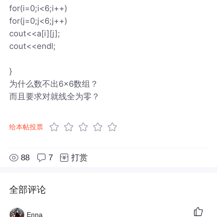
for(i=0;i<6;i++)
for(j=0;j<6;j++)
cout<<a[i][j];
cout<<endl;
}
为什么数不出6×6数组？
而且要求对就线全为零？
给本帖投票
88
7
打赏
全部评论
Enna