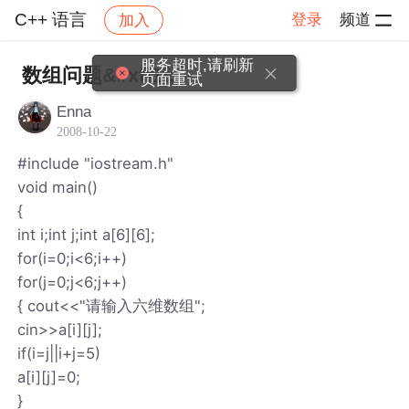
C++ 语言
登录
频道
加入
帖子详情
社区
C++ 语言
服务超时,请刷新
数组问题&#xff1f;
页面重试
Enna
2008-10-22
#include "iostream.h"
void main()
{
int i;int j;int a[6][6];
for(i=0;i<6;i++)
for(j=0;j<6;j++)
{ cout<<"请输入六维数组";
cin>>a[i][j];
if(i=j||i+j=5)
a[i][j]=0;
}