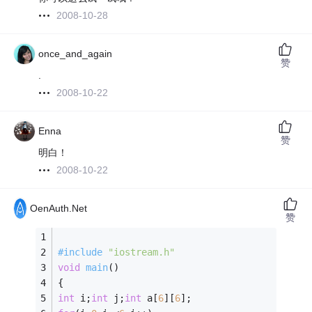
2008-10-28
once_and_again
赞
.
2008-10-22
Enna
赞
明白！
2008-10-22
OenAuth.Net
赞
#
include
"iostream.h"
void
main
()
{ 
int
 i;
int
 j;
int
 a[
6
][
6
]; 