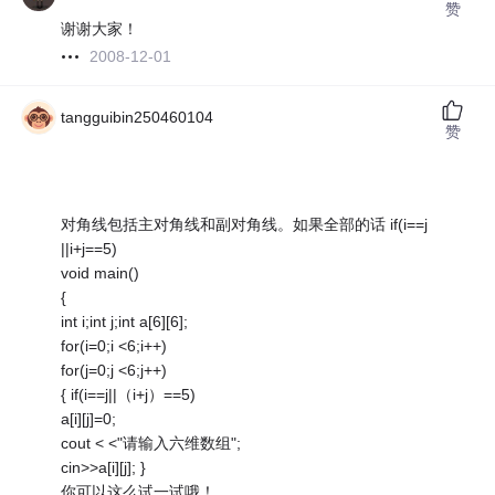
赞
谢谢大家！
2008-12-01
tangguibin250460104
赞
对角线包括主对角线和副对角线。如果全部的话 if(i==j
||i+j==5)
void main()
{
int i;int j;int a[6][6];
for(i=0;i <6;i++)
for(j=0;j <6;j++)
{ if(i==j||（i+j）==5)
a[i][j]=0;
cout < <"请输入六维数组";
cin>>a[i][j]; }
你可以这么试一试哦！