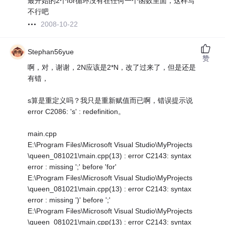
最开始的2个for循环没有在任何一个函数里面，这样写
不行吧
2008-10-22
Stephan56yue
赞
啊，对，谢谢，2N应该是2*N，改了过来了，但是还是
有错，
s算是重定义吗？我只是重新赋值而已啊，错误提示说
error C2086: 's' : redefinition。
main.cpp
E:\Program Files\Microsoft Visual Studio\MyProjects
\queen_081021\main.cpp(13) : error C2143: syntax
error : missing ';' before 'for'
E:\Program Files\Microsoft Visual Studio\MyProjects
\queen_081021\main.cpp(13) : error C2143: syntax
error : missing ')' before ';'
E:\Program Files\Microsoft Visual Studio\MyProjects
\queen_081021\main.cpp(13) : error C2143: syntax