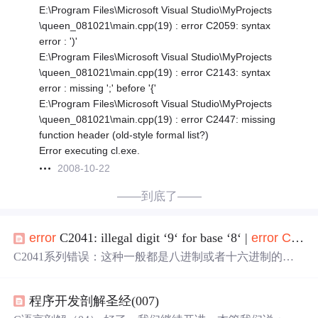
E:\Program Files\Microsoft Visual Studio\MyProjects
\queen_081021\main.cpp(19) : error C2059: syntax
error : ')'
E:\Program Files\Microsoft Visual Studio\MyProjects
\queen_081021\main.cpp(19) : error C2143: syntax
error : missing ';' before '{'
E:\Program Files\Microsoft Visual Studio\MyProjects
\queen_081021\main.cpp(19) : error C2447: missing
function header (old-style formal list?)
Error executing cl.exe.
2008-10-22
——到底了——
error
C2041: illegal digit ‘9‘ for base ‘8‘ |
error
C2059
C2041系列错误：这种一般都是八进制或者十六进制的数
字超过范围了。
程序开发剖解圣经(007)