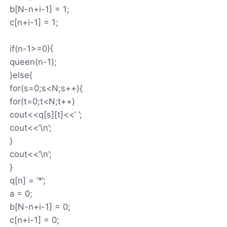
b[N-n+i-1] = 1;
c[n+i-1] = 1;
if(n-1>=0){
queen(n-1);
}else{
for(s=0;s<N;s++){
for(t=0;t<N;t++)
cout<<q[s][t]<<’ ’;
cout<<’\n’;
}
cout<<’\n’;
}
q[n] = ’*’;
a = 0;
b[N-n+i-1] = 0;
c[n+i-1] = 0;