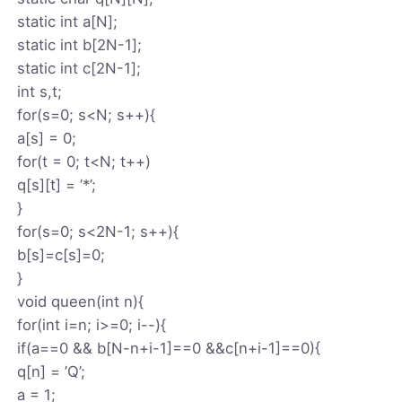
static int a[N];
static int b[2N-1];
static int c[2N-1];
int s,t;
for(s=0; s<N; s++){
a[s] = 0;
for(t = 0; t<N; t++)
q[s][t] = ’*’;
}
for(s=0; s<2N-1; s++){
b[s]=c[s]=0;
}
void queen(int n){
for(int i=n; i>=0; i--){
if(a==0 && b[N-n+i-1]==0 &&c[n+i-1]==0){
q[n] = ’Q’;
a = 1;