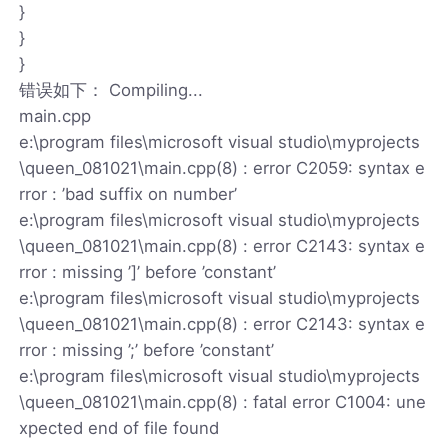
}
}
}
错误如下： Compiling...
main.cpp
e:\program files\microsoft visual studio\myprojects
\queen_081021\main.cpp(8) : error C2059: syntax e
rror : ’bad suffix on number’
e:\program files\microsoft visual studio\myprojects
\queen_081021\main.cpp(8) : error C2143: syntax e
rror : missing ’]’ before ’constant’
e:\program files\microsoft visual studio\myprojects
\queen_081021\main.cpp(8) : error C2143: syntax e
rror : missing ’;’ before ’constant’
e:\program files\microsoft visual studio\myprojects
\queen_081021\main.cpp(8) : fatal error C1004: une
xpected end of file found