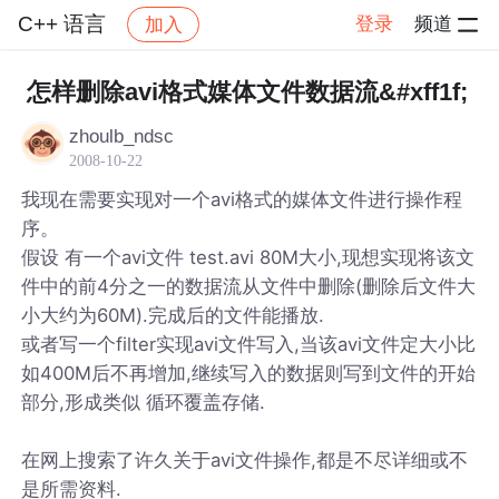
C++ 语言
登录
频道
加入
帖子详情
社区
C++ 语言
怎样删除avi格式媒体文件数据流&#xff1f;
zhoulb_ndsc
2008-10-22
我现在需要实现对一个avi格式的媒体文件进行操作程
序。
假设 有一个avi文件 test.avi 80M大小,现想实现将该文
件中的前4分之一的数据流从文件中删除(删除后文件大
小大约为60M).完成后的文件能播放.
或者写一个filter实现avi文件写入,当该avi文件定大小比
如400M后不再增加,继续写入的数据则写到文件的开始
部分,形成类似 循环覆盖存储.
在网上搜索了许久关于avi文件操作,都是不尽详细或不
是所需资料.