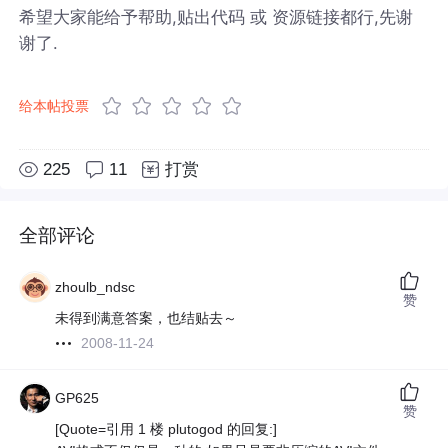
希望大家能给予帮助,贴出代码 或 资源链接都行,先谢
谢了.
给本帖投票
225
11
打赏
全部评论
zhoulb_ndsc
赞
未得到满意答案，也结贴去～
2008-11-24
GP625
赞
[Quote=引用 1 楼 plutogod 的回复:]