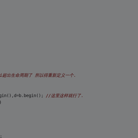
的i超出生命周期了 所以得重新定义一个.
gin(),d=b.begin(); 
//这里这样就行了.
)
;