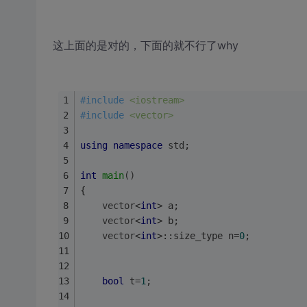
这上面的是对的，下面的就不行了why
#
include
<iostream>
#
include
<vector>
using
namespace
std
;
int
main
()
{
vector
<
int
> a;
vector
<
int
> b;
vector
<
int
>::size_type n=
0
;
bool
 t=
1
;