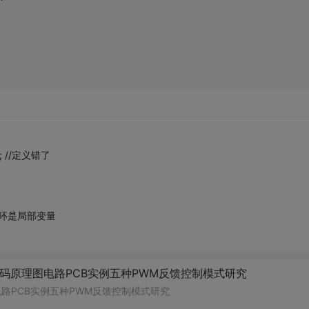
n(); //定义错了
次循环是局部变量
代码原理图电路PCB实例五种PWM反馈控制模式研究
电路PCB实例五种PWM反馈控制模式研究