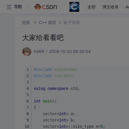
全部
博文收录
A
导航
社区
C++ 语言
帖子详情
大家给看看吧
2008-10-22 06:30:54
lrd408
#
include
<iostream>
#
include
<vector>
using
namespace
std
;
int
main
()
{
vector
<
int
> a;
vector
<
int
> b;
vector
<
int
>::size_type n=
0
;