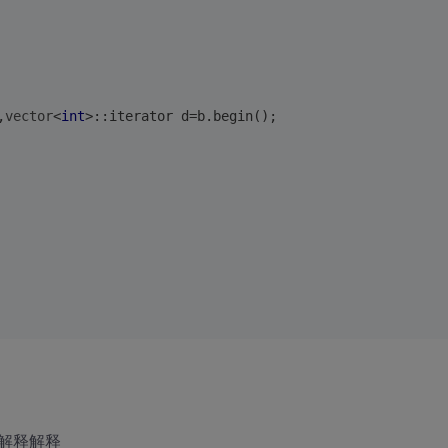
,
vector
<
int
>::iterator d=b.begin();
解释解释