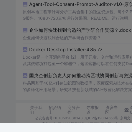
Agent-Tool-Consent-Prompt-Auditor-v1.
原创本地工程审计与分析工具合集中的独立资源包。每个ZIP
G报告、1080×720真实运行效果图、README、运行说明、功
m test验证算法，执行npm run report生成报
企业如何快速找到合适的产学研合作资源？.docx
源码、Logo、官方截图、论文、生产日志或其他受限素材
企业如何快速找到合适的产学研合作资源？
Docker Desktop Installer-4.85.7z
Docker是一个开源的平台 [2]，用于开发、交付和运行应用
及其依赖项打包至一个容器中，这些容器可以在任何支持Doc
国央企创新负责人如何推动跨区域协同创新与资源互
科易网基于40亿+科创知识图谱数据库，深度探索AI技术
的多样化应用场景，研究科技创新领域的AI+数智化解决方
关于我
招贤纳
商务合
寻求报
协议专
们
士
作
道
区
公安备案号11010502030143
京ICP备19004658号
京网文〔
家长监护
网络110报警服务
中国互联网举报中心
Chro
©1999-2