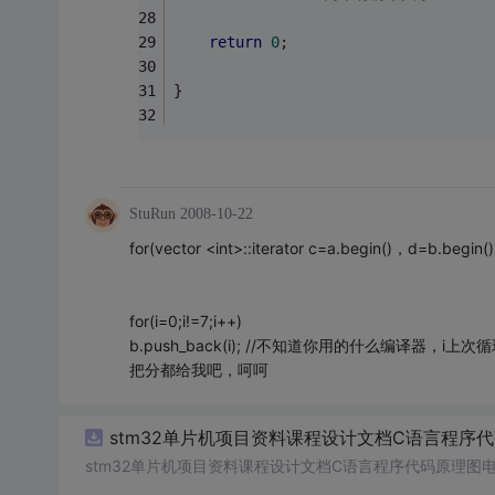
return
0
;
}
StuRun
2008-10-22
for(vector <int>::iterator c=a.begin()，d=b.begi
for(i=0;i!=7;i++)
b.push_back(i); //不知道你用的什么编译器，i上
把分都给我吧，呵呵
stm32单片机项目资料课程设计文档C语言程序
stm32单片机项目资料课程设计文档C语言程序代码原理图