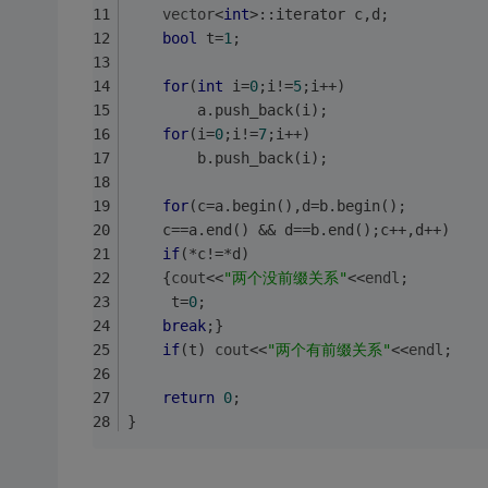
vector
<
int
>::iterator c,d;
bool
 t=
1
;
for
(
int
 i=
0
;i!=
5
;i++)
		a.push_back(i);
for
(i=
0
;i!=
7
;i++)
		b.push_back(i);
for
(c=a.begin(),d=b.begin();
	c==a.end() && d==b.end();c++,d++)
if
(*c!=*d)
	{
cout
<<
"两个没前缀关系"
<<
endl
;
     t=
0
;
break
;}
if
(t) 
cout
<<
"两个有前缀关系"
<<
endl
;
return
0
;
}