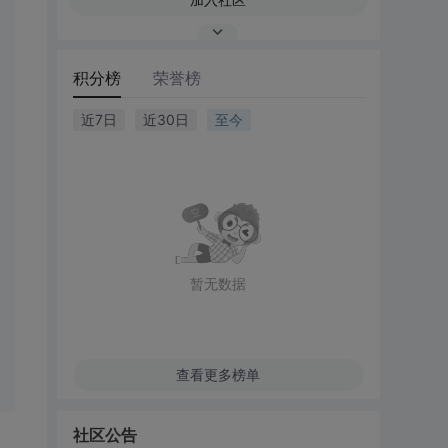
积分榜
荣誉榜
近7日
近30日
至今
暂无数据
查看更多榜单
社区公告