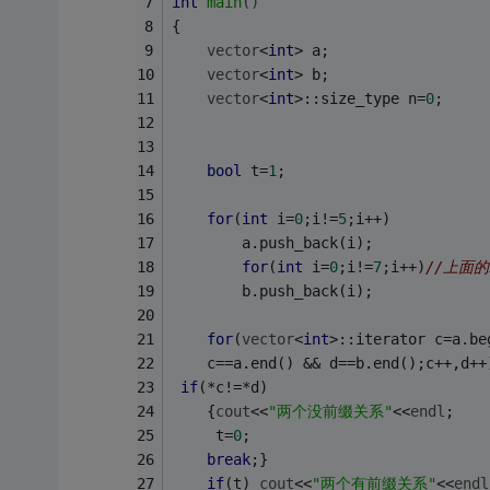
int
main
()
{
vector
<
int
> a;
vector
<
int
> b;
vector
<
int
>::size_type n=
0
;
bool
 t=
1
;
for
(
int
 i=
0
;i!=
5
;i++)
        a.push_back(i);
for
(
int
 i=
0
;i!=
7
;i++)
//上面
        b.push_back(i);
for
(
vector
<
int
>::iterator c=a.be
    c==a.end() && d==b.end();c++,d++
if
(*c!=*d)
    {
cout
<<
"两个没前缀关系"
<<
endl
;
     t=
0
;
break
;}
if
(t) 
cout
<<
"两个有前缀关系"
<<
endl