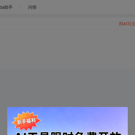
da助手
问答
用AI写