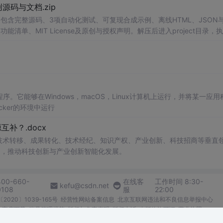
0-原创源码与文档.zip
包含完整源码、3项自动化测试、可复现合成示例、离线HTML、JSON与
能清单、MIT License及原创与授权声明。解压后进入project目录，执
告，也可通过本地静态服务器打开网页。运行时零第三方依赖，不包含热点产品或开源
。适合前端开发、AI应用工程、测试审计和课程实践。
程序。它能够在Windows，macOS，Linux计算机上运行，并将某一应用
ker的环境中运行
补？.docx
在技术转移、成果转化、技术经纪、知识产权、产业创新、科技招商等垂直
案，推动科技创新与产业创新智能化发展。
400-660-
在线客
工作时间 8:30-
kefu@csdn.net
0108
服
22:00
2020〕1039-165号
经营性网站备案信息
北京互联网违法和不良信息举报中心
me商店下载
账号管理规范
版权与免责声明
版权申诉
出版物许可证
营业执照
026北京创新乐知网络技术有限公司