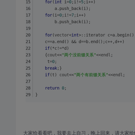
for
(
int
 i=
0
;i!=
5
;i++)
		a.push_back(i);
for
(i=
0
;i!=
7
;i++)
		b.push_back(i);
for
(
vector
<
int
>::iterator c=a.begin()
	c==a.end() && d==b.end();c++,d++)
if
(*c!=*d)
	{
cout
<<
"两个没前缀关系"
<<
endl
;
     t=
0
;
break
;}
if
(t) 
cout
<<
"两个有前缀关系"
<<
endl
;
return
0
;
}
大家给看看吧，我要去上自习，晚上回来，请大家给