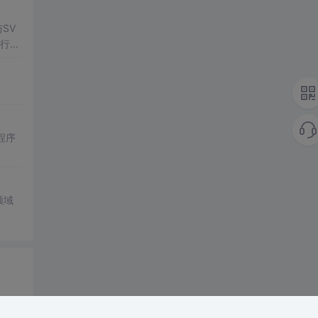
SV
行np
项目
程序
领域