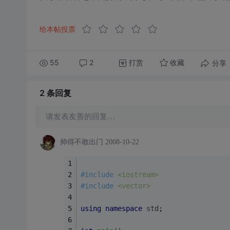
给本帖投票
55
2
打赏
分享
收藏
2 条
回复
请发表友善的回复…
帅得不敢出门
2008-10-22
#
include
<iostream>
#
include
<vector>
using
namespace
std
;