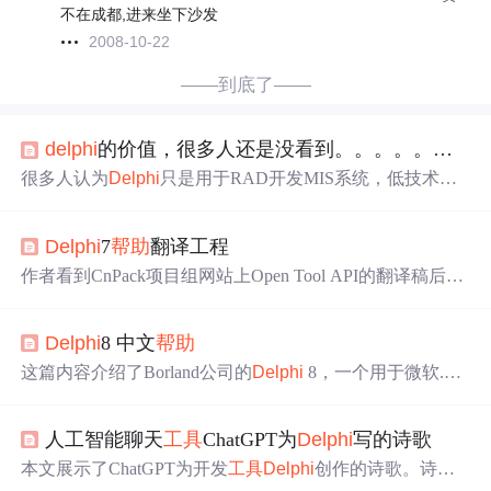
不在成都,进来坐下沙发
2008-10-22
——到底了——
delphi
的价值，很多人还是没看到。。。。。。。
很多人认为
Delphi
只是用于RAD开发MIS系统，低技术含
量。实际上，
Delphi
高效开发能让开发者有精力挖掘用户
需求，实现用户真正需求。它RAD特性和数据库支持好，
Delphi
7
帮
助
翻译工程
适合MIS开发。在游戏方面不完全看好，开发MIS需创建成
熟框架，有一定技术含量。
作者看到CnPack项目组网站上Open Tool API的翻译稿后，
意识到
DELPHI
帮
助
的强大作用。决定启动
DELPHI
7
帮
助
翻译工程，有选择地翻译一些专题，如组件开发、基于CO
Delphi
8 中文
帮
助
M的应用程序开发和分布式应用程序开发等，欢迎有英语
能力的程序员加入。
这篇内容介绍了Borland公司的
Delphi
8，一个用于微软.NE
T架构的集成开发环境。它提供了
Delphi
for .NET的概念、
程序和参考信息，并链接到微软.NET Framework SDK
帮
助
人工智能聊天
工具
ChatGPT为
Delphi
写的诗歌
。此外，还提到了网络资源、版权信息以及作者的梦想
——将
Delphi
8的英文
帮
助
翻译成中文。
本文展示了ChatGPT为开发
工具
Delphi
创作的诗歌。诗中