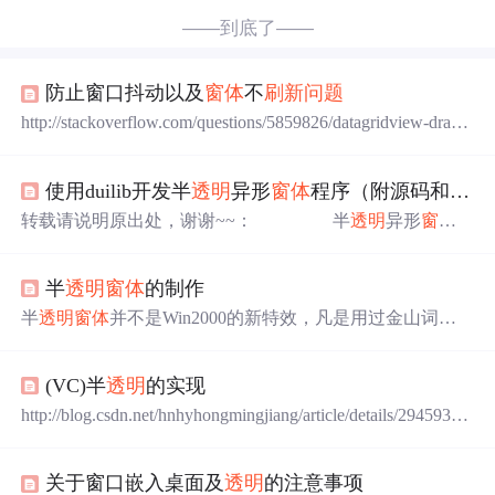
——到底了——
防止窗口抖动以及
窗体
不
刷新
问题
http://stackoverflow.com/questions/5859826/datagridview-draws
-wrong 由于
窗体
上控件多，且有背景的情况下，控件设为
背景设为
透明
，会导致
窗体
的
刷新
很慢很卡，从而
窗体
在
使用duilib开发半
透明
异形
窗体
程序（附源码和demo）
闪烁，卡顿。 之前一直在网上搜寻解决的办法，试过了
很多什么双缓冲啊之类的，发现效果并不大。 最后找到
转载请说明原出处，谢谢~~： 半
透明
异形
窗体
下面的方法可以解决了。但是奇怪的是，
的功能在之前维护的老版本的duilib里面已经有了基本的功
能，但是因为一直存在较多的缺陷，所以我一直建议少
半
透明
窗体
的制作
用，就连我自己写仿酷狗项目也只是在几个小地方用了半
透明
异形
窗体
。不过今天在群里和其他几位朋友讨论后，
半
透明
窗体
并不是Win2000的新特效，凡是用过金山词霸
发现了之前的许多
问题
以及解决方法。所以我立马修复了
的同志都会发现在屏幕取词设置中有一个半
透明
背景的选
当前的库，并且写了一个半
透明
异形
窗体
的demo来测试效
项，这说明在Win98下是可以实现半
透明
窗口的。但我还
果。
(VC)半
透明
的实现
是要首先谈谈在Win2000实现半
透明
窗体
的新函数SetLayer
edWindowAttributes。利用这个函数就可以轻松创建一个半
http://blog.csdn.net/hnhyhongmingjiang/article/details/2945938 u
透明
窗体
，但是利用这个函数的程序编译后在Win98下是
C/GUI系统中的
窗体
可以实全
透明
效果,但是无法实现半
透
无法运行的。 SetLayeredWin
明
效果。 经过一天的实验，经于实现了
窗体
的半
透明
关于窗口嵌入桌面及
透明
的注意事项
效果，与大家分享 怎么实现半
透明
效果呢？先考虑原