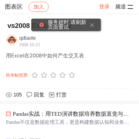
图表区
登录
频道
加入
帖子详情
社区
图表区
服务超时,请刷新
vs2008 Excel 交叉表
页面重试
qdlaole
2008-10-23
用Excel在2008中如何产生交叉表
给本帖投票
105
回复
打赏
Pandas实战：用TED演讲数据培养数据直觉与分析思维
Pandas不仅是数据处理工具，更是构建数据认知和业务洞
察的思维引擎。其核心价值在于将原始数据转化为可解
释、可决策的信息结构——通过数据清洗理解噪声本质，