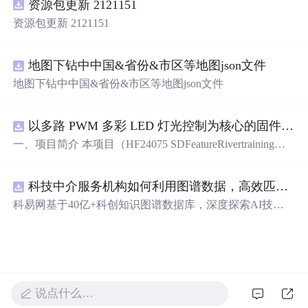
资源包更新 2121151
借助groupby与agg揭示分布规律，利用cut和explode实现业
务语义分层，再以pivot_table和多维
交叉
验证驱动归因分
资源包更新 2121151
析。在真实场景如TED演讲分析中，Pandas帮助我们识别
长尾分布、处理混合时间格式、解析嵌套标签、建模主讲
人累积效应，并完成标题文本的轻量级NLP探索。这些能
地图下钻中中国&省份&市区等地图json文件
力共同支撑起从‘能跑通代码’到‘敢定义问题’的关键跃迁，
地图下钻中中国&省份&市区等地图json文件
适用于内
以多路 PWM 多彩 LED 灯光控制为核心的固件方案，基于 PADAUK PMS 系列单片机
一、项目简介 本项目（HF24075 SDFeatureRivertraining）
是一套以多路 PWM 多彩 LED 灯光控制为核心的固件方
案，基于 PADAUK PMS 系列单片机。方案对蓝、青、粉
科技中介服务机构如何利用图谱数据，高效匹配供需双方并提升合作成功率？.docx
等多色 LED 进行独立 PWM 调光，实现呼吸、渐变、流水
等细腻灯光效果，并支持按键切换与传感器交互。其 PW
科易网基于40亿+科创知识图谱数据库，深度探索AI技术
M 调光结构清晰，是学习单片机 PWM、色彩混合与灯光
在技术转移、成果转化、技术经纪、知识产权、产业创
算法的理想范例。 核心应用场景： 1. 氛围灯 / 流水灯产品
新、科技招商等垂直领域的多样化应用场景，研究科技创
开发 2. PWM 调光与色彩混合学习 3. 电子类课程设计 / 毕
新领域的AI+数智化解决方案，推动科技创新与产业创新
业设计 4. 灯光艺术与 DIY 项目 适配使用场景：学习练
智能化发展。
手、毕业设计、课程设计、创业售卖、实操实训，突出实
用性与可落地性。 二、硬件核心配置 · 主控芯片：PADAU
说点什么…
K（应广科技）PMS 系列 8 位 OTP 单片机 · 外接外设： -