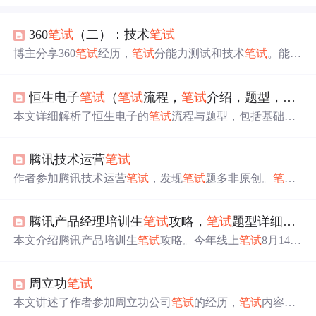
360
笔试
（二）：技术
笔试
博主分享360
笔试
经历，
笔试
分能力测试和技术
笔试
。能力
测试需在30分钟做30道数理与综合逻辑题，时间紧张；技
术
笔试
2小时，有40道综合计算机选择题和3道编程题，难
恒生电子
笔试
（
笔试
流程，
笔试
介绍，题型，以往
度高。博主因计算机基础差，答题困难，认识到自身差
距，决定好好学习。
本文详细解析了恒生电子的
笔试
流程与题型，包括基础题
（选择题、数据库操作、算法题）、逻辑题及性格测试等
内容，并分享了历年真题资源。
腾讯技术运营
笔试
作者参加腾讯技术运营
笔试
，发现
笔试
题多非原创。
笔试
题型涵盖数据库、TCP/IP等，因保密协议不透露原题。还
总结了行测题型，题目来自网络搜集的IBM往年题型，包
腾讯产品经理培训生
笔试
攻略，
笔试
题型详细解析（送历年
含复印机工作时长、房间铺水泥用量等多种类型题目及答
案。
本文介绍腾讯产品培训生
笔试
攻略。今年线上
笔试
8月14日
进行，投递成功一般
笔试
前3天收到通知。
笔试
题分客观题
（行测）和主观题（产品题），客观题分数占比大，需提
周立功
笔试
前练习。文中深度解析了言语理解、数量关系等题型，还
给出2020年主观题示例，并提供历年
笔试
题库。
本文讲述了作者参加周立功公司
笔试
的经历，
笔试
内容包