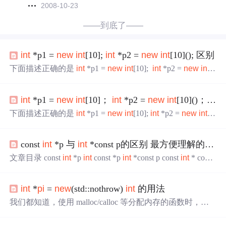
2008-10-23
——到底了——
int
*p1 =
new
int
[10];
int
*p2 =
new
int
[10](); 区别
下面描述正确的是
int
*p1 =
new
int
[10];
int
*p2 =
new
int
[1
0](); p1和p2申请的空间里面的值都是随机值 p1和p2申请的
空间里的值都已经初始化 p1申请的空间里的值是随机值，
int
*p1 =
new
int
[10]；
int
*p2 =
new
int
[10]()； 区别
p2申请的空间里的值已经初始化（对） p1申请的空间里的
值已经初始化，p2申请的空间里的值是随机值 解释 在
C++
下面描述正确的是
int
*p1 =
new
int
[10];
int
*p2 =
new
int
[1
primer(第5版)中关于
0](); p1和p2申请的空间里面的值都是随机值 p1和p2申请的
空间里的值都已经初始化 p1申请的空间里的值是随机值，
const
int
*p 与
int
*const p的区别 最方便理解的记忆方法
p2申请的空间里的值已经初始化（对） p1申请的空间里的
值已经初始化，p2申请的空间里的值是随机值 解释 在
C++
文章目录 const
int
*p
int
const *p
int
*const p const
int
* const
primer(第5版)中关于
new
的讨论有： 1、
new
当个对象
new
p 总结 如果您对这几个有一定的了解，或者只是记忆模糊
在自由空间分配内存，但其无法为其分配的对象命名，因
不清建议您直接看本文最后总结部分，相信对您有一个更
次是无名的，分配之后返回一个指向该对象的指针。.
int
*
pi
=
new
(std::nothrow)
int
的用法
好的理解记忆方式，如果您对此比较陌生，建议您从头观
看，直观感受。 强调：总结是精华本分。 一、const
int
*p
我们都知道，使用 malloc/calloc 等分配内存的函数时，一
直接上
代码
这段
代码
会报错，那么为什么会报错，原因就
定要检查其返回值是否为“空指针”（亦即检查分配内存的
是const封锁了*p *p是一个常量，所以他是不可以更改
操作是否成功），这是良好的编程习惯，也是编写可靠程