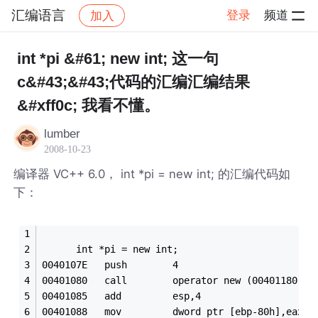
汇编语言
登录
频道
加入
帖子详情
社区
汇编语言
int *pi &#61; new int; 这一句
c&#43;&#43;代码的汇编汇编结果
&#xff0c; 我看不懂。
lumber
2008-10-23
编译器 VC++ 6.0， int *pi = new int; 的汇编代码如
下：
      int *pi = new int;
0040107E   push        4
00401080   call        operator new (00401180)
00401085   add         esp,4
00401088   mov         dword ptr [ebp-80h],eax