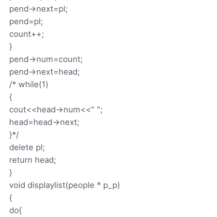
pend->next=pl;
pend=pl;
count++;
}
pend->num=count;
pend->next=head;
/* while(1)
{
cout<<head->num<<" ";
head=head->next;
}*/
delete pl;
return head;
}
void displaylist(people * p_p)
{
do{