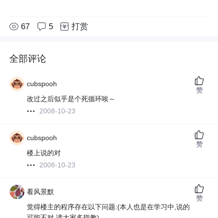
67
5
打赏
全部评论
cubspooh
赞
改过之后似乎是个死循环唉～
2008-10-23
cubspooh
赞
楼上说的对
2008-10-23
看风景默
赞
觉得楼主的程序存在以下问题:(本人也是在学习中,说的
可能不对,请大家多指教)