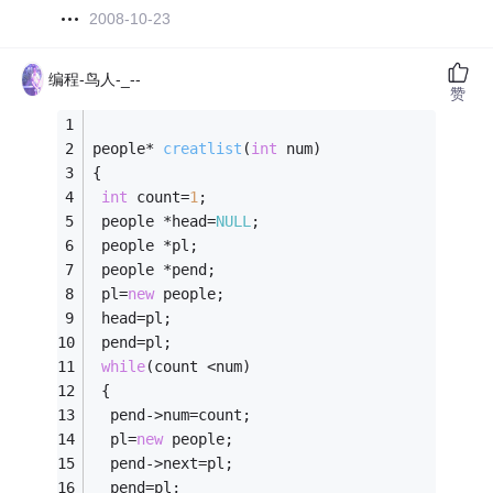
2008-10-23
编程-鸟人-_--
赞
people* 
creatlist
(
int
 num)
{ 
int
 count=
1
; 
 people *head=
NULL
; 
 people *pl; 
 people *pend; 
 pl=
new
 people; 
 head=pl; 
 pend=pl; 
while
(count <num) 
 { 
  pend->num=count; 
  pl=
new
 people; 
  pend->next=pl; 
  pend=pl; 