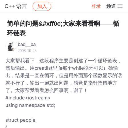
C++ 语言
登录
频道
加入
帖子详情
社区
C++ 语言
简单的问题&#xff0c;大家来看看啊——循
环链表
bad__ba
2008-10-23
大家帮我看下，这段程序主要是创建了一个循环链表，
然后输出。用creatlist里面那个while循环可以正确输
出，结果是一直在循环，但是用外面那个函数显示的话
就不行了，输出一遍就出问题，感觉是指针指错地方
了。大家帮我看看怎么回事啊，谢了！
#include<iostream>
using namespace std;
struct people
{