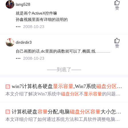
lang528
赞
就是画个ActiveX控件嘛
孙鑫视频里面有详细的说明的
2008-10-23
dirdirdir3
赞
自己画图的话,dc里面的函数就可以了,椭圆,线.............
2008-10-23
——到底了——
win7计算机各硬盘
显示
容量
,Win7系统
磁盘分区
不
显
本文介绍了解决Win7系统中
磁盘分区
不
显示
容量
的问题。
通过修改注册表来修复因安装某些插件而导致的硬盘
容量
显示
异常。确保磁盘
显示
方式为平铺，并按步骤操作。
计算机硬盘
容量
分配,电脑
磁盘分区
容量
大小怎么调整
本文详细介绍了如何通过系统方法和工具软件调整电脑
磁
盘分区
容量
，包括系统自带的磁盘管理工具和推荐的分区