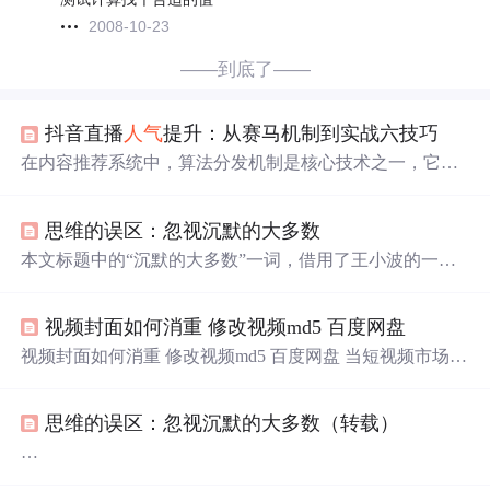
2008-10-23
——到底了——
抖音直播
人气
提升：从赛马机制到实战六技巧
在内容推荐系统中，算法分发机制是核心技术之一，它决
定了信息如何高效触达目标用户。其核心原理是通过实时
分析用户行为数据（如停留、互动、转化），动态评估内
思维的误区：忽视沉默的大多数
容质量，并基于‘赛马机制’进行流量分配。这种机制的技
术价值在于能实现平台资源的优化配置，同时激励创作者
本文标题中的“沉默的大多数”一词，借用了王小波的一篇
持续产出优质内容。在直播场景中，该机制直接应用于抖
知名杂文（谨以此文向已故的王小波致敬）。不过俺今天
音等平台的直播间流量推荐，表现为平台根据直播间的实
要聊的内容和王小波无关、也和政治无关。今天的内容，
时数据表现（如互动率、停留时长）决定是否给予更多流
视频封面如何消重 修改视频md5 百度网盘
是探讨某些思维的误区。这些误区的根源，都在于“忽视了
量曝光。本文聚焦于抖音直播，深入解析如何通过提升‘互
沉默的证据”。★误区1：把随机
事件
当作确定
事件
在
视频封面如何消重 修改视频md5 百度网盘 当短视频市场的
动率’、优化‘停留时长’等关键数据指标，在‘赛马机制’下有
本届（2010）世界杯期间，各种“预言帝”纷纷出笼。从8条
繁华落尽，回归商业本质或许是当下正道。告别表面的虚
腿的章鱼到2条腿的人，都敢于指点未来。关键是这些“预
假逻辑，真正把短视频行业的发展落地到具体的商业上，
言帝”还很有市场，连不少 IT 行业
思维的误区：忽视沉默的大多数（转载）
探索一条真正适合商业本质的发展道路，或许才是真正能
够推动短视频行业发展正道所在。,抖音高速发展背后的隐
私困扰，正是过于信仰技术，而忽视规则约束导致。 在短
作者编 程随想 和本文原始地址：