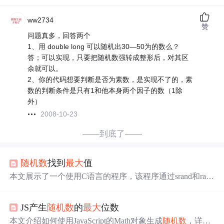
ww2734
赞
问题真多，回答两个
1、用 double long 可以随机出30—50为的数么？
答；可以实现，只要把随机数强转成整形后，对其区
余就可以。
2、你的代码想要判断是否为素数，是实现不了的，素
数的判断条件是只有1和他本身两个因子的数（1除
外）
2008-10-23
——到底了——
随机数
找到
最大
值
本文展示了一个使用C语言的程序，该程序通过srand和rand
函数生成一组
随机数
，并找出这些
随机数
中的
最大
值。程
序首先使用srand(time(0))初始化
随机数
生成器，确保每次运
JS产生
随机数
的
最大
位数
行程序时都能得到不同的
随机数
。然后，使用for循环生成
10个介于0到99之间的随机整数，并将它们打印出来。接下
本文介绍如何使用JavaScript的Math对象生成
随机数
，详细