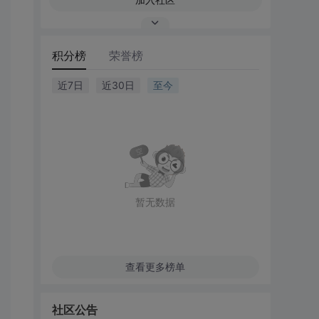
积分榜
荣誉榜
近7日
近30日
至今
暂无数据
查看更多榜单
社区公告