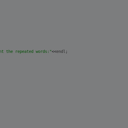
nt the repeated words:"
<<
endl
;