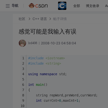
全部
博文收录
A
导航
社区
C++ 语言
帖子详情
感觉可能是我输入有误
2008-10-23 04:58:04
lrd408
#
include
<iostream>
#
include
<string>
using
namespace
std
;
int
main
()
{
string
 repWord,preWord,currWord;
int
 currCnt=
0
,maxCnt=
1
;