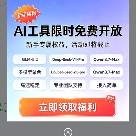
e repeated words:"
<<
endl
;
s "
<<maxCnt<<
" times!"
<<
endl
;
!"
<<
endl
;