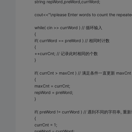
string repWord,preWord,currWord;
cout<<"\nplease Enter words to count the repeate
while( cin >> currWord ) // 循环输入
{
if( currWord == preWord ) // 相同时计数
{
++currCnt; // 记录此时相同的个数
}
if( currCnt > maxCnt ) // 满足条件一直更新 maxCnt
{
maxCnt = currCnt;
repWord = preWord;
}
if( preWord != currWord ) // 遇到不同的字符串, 重
{
currCnt = 1;
preWord = currWord;