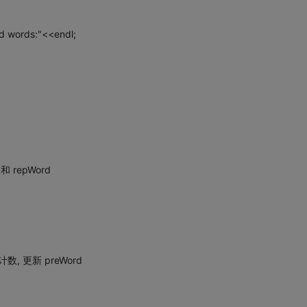
d words:"<<endl;
 和 repWord
新计数, 更新 preWord