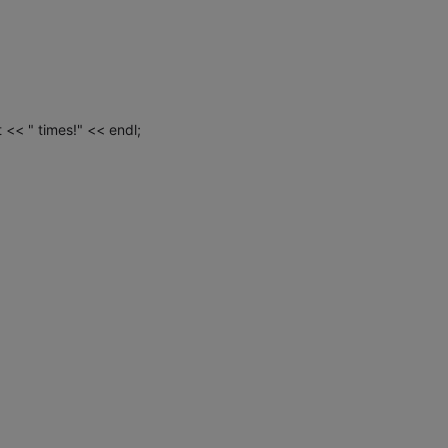
<< " times!" << endl;