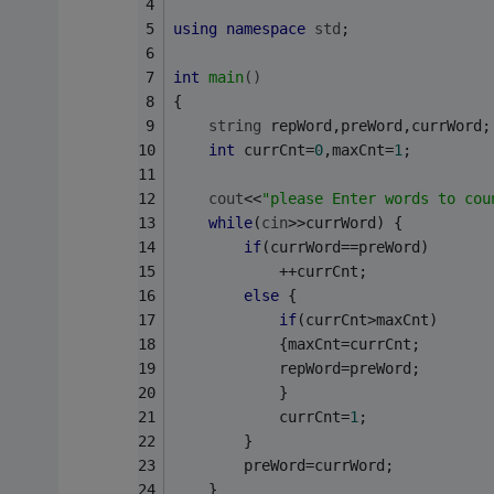
using
namespace
std
;
int
main
()
{
string
 repWord,preWord,currWord;
int
 currCnt=
0
,maxCnt=
1
;
cout
<<
"please Enter words to cou
while
(
cin
>>currWord) {
if
(currWord==preWord)
            ++currCnt;
else
 {
if
(currCnt>maxCnt)
            {maxCnt=currCnt;
            repWord=preWord;
            }
            currCnt=
1
;
        }
        preWord=currWord;
    }