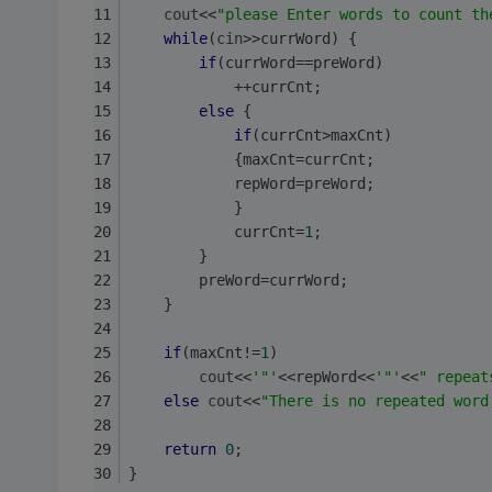
cout
<<
"please Enter words to count th
while
(
cin
>>currWord) {
if
(currWord==preWord)
			++currCnt;
else
 {
if
(currCnt>maxCnt)
			{maxCnt=currCnt;
			repWord=preWord;
			}
			currCnt=
1
;
		}
		preWord=currWord;
	}
if
(maxCnt!=
1
)
cout
<<
'"'
<<repWord<<
'"'
<<
" repeat
else
cout
<<
"There is no repeated word
return
0
;
}