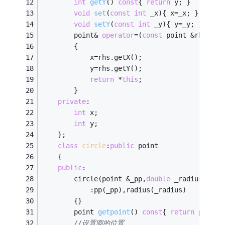
int
getY
()
const
{ 
return
 y; } 
void
set
(
const
int
 _x)
{ x=_x; } 
void
setY
(
const
int
 _y)
{ y=_y; } 
        point& 
operator
=(
const
 point &rhs)
		{ 
            x=rhs.getX(); 
            y=rhs.getY(); 
return
 *
this
; 
        } 
private
: 
int
 x; 
int
 y; 
	}; 
class
circle
:
public
 point 
	{ 
public
: 
		circle(point &_pp,
double
 _radius) 
			:pp(_pp),radius(_radius) 
		{} 
point 
getpoint
()
const
{ 
return
 pp;} 
//设置圆的位置 