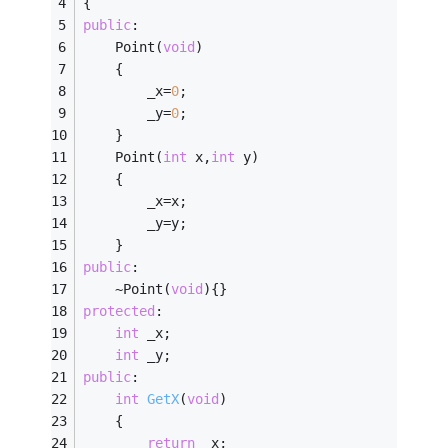
{
public
:
	Point(
void
)
	{
		_x=
0
;
		_y=
0
;
	}
	Point(
int
 x,
int
 y)
	{
		_x=x;
		_y=y;
	}
public
:
	~Point(
void
){}
protected
:
int
 _x;
int
 _y;
public
:
int
GetX
(
void
)
	{
return
 _x;