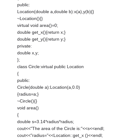
public:
Location(double a,double b):x(a),y(b){}
~Location(){}
virtual void area()=0;
double get_x(){return x;}
double get_y(){return y;}
private:
double x,y;
};
class Circle:virtual public Location
{
public:
Circle(double a):Location(a,0.0)
{radius=a;}
~Circle(){}
void area()
{
double s=3.14*radius*radius;
cout<<"The area of the Circle is:"<<s<<endl;
cout<<"radius="<<Location::get_x ()<<endl;