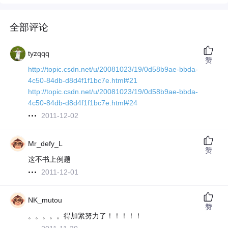
全部评论
tyzqqq
赞
http://topic.csdn.net/u/20081023/19/0d58b9ae-bbda-
4c50-84db-d8d4f1f1bc7e.html#21
http://topic.csdn.net/u/20081023/19/0d58b9ae-bbda-
4c50-84db-d8d4f1f1bc7e.html#24
2011-12-02
Mr_defy_L
赞
这不书上例题
2011-12-01
NK_mutou
赞
。。。。。得加紧努力了！！！！！