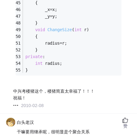
	{
		_x=x;
		_y=y;
	}
void
ChangeSize
(
int
 r)
	{
		radius=r;
	}
private
:
int
 radius;
}
中兴考楼猪这个，楼猪简直太幸福了！！！
祝福！
2010-02-08
白头老汉
赞
干嘛要用继承呢，很明显是个聚合关系