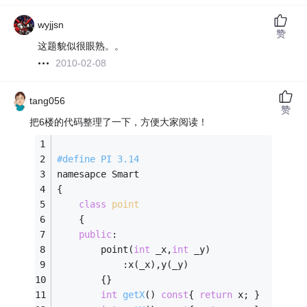
wyjjsn
赞
这题貌似很眼熟。。
2010-02-08
tang056
赞
把6楼的代码整理了一下，方便大家阅读！
#
define
 PI 3.14 
namesapce Smart 
{ 
class
point
	{ 
public
: 
		point(
int
 _x,
int
 _y) 
			:x(_x),y(_y) 
		{} 
int
getX
()
const
{ 
return
 x; } 