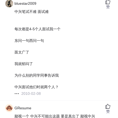
bluestar2009
赞
中兴笔试不难 面试难
每次都是4-5个人面试我一个
东问一句西问一句
面太广了
我就郁闷了
为什么别的同学同事告诉我
中兴面试他们时就两个人？
2010-02-08
GResume
赞
鄙视一个 中兴不可能出这题 要是真出了 鄙视中兴