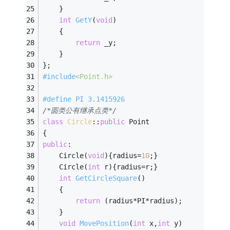
	}
int
GetY
(
void
)
	{
return
 _y;
	}
};
#
include
<Point.h>
#
define
 PI 3.1415926
/*圆类公有继承点类*/
class
Circle
:
:
public
 Point
{
public
:
	Circle(
void
){radius=
10
;}
	Circle(
int
 r){radius=r;}
int
GetCircleSquare
()
	{
return
 (radius*PI*radius);
	}
void
MovePosition
(
int
 x,
int
 y)