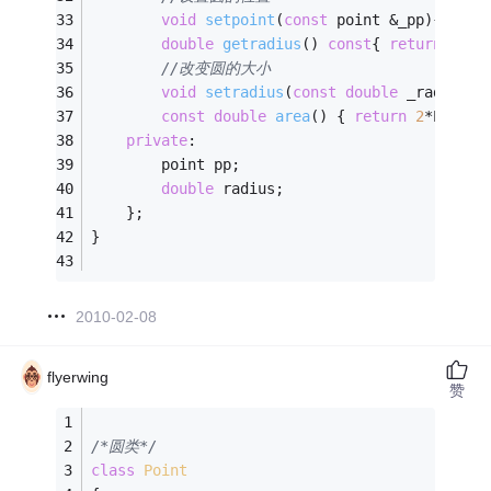
void
setpoint
(
const
 point &_pp)
{ pp=_
double
getradius
()
const
{ 
return
 radi
//改变圆的大小 
void
setradius
(
const
double
 _radius)
{
const
double
area
()
{ 
return
2
*PI*rad
private
: 
		point pp; 
double
 radius; 
	}; 
} 
2010-02-08
flyerwing
赞
/*圆类*/
class
Point