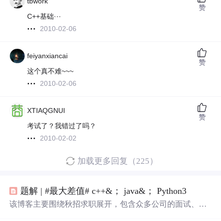
tbwork
赞
C++基础···
2010-02-06
feiyanxiancai
赞
这个真不难~~~
2010-02-06
XTIAQGNUI
赞
考试了？我错过了吗？
2010-02-02
加载更多回复（225）
题解 | #最大差值# c++&； java&； Python3
该博客主要围绕秋招求职展开，包含众多公司的面试、笔
试经历，如恒生电子、华为、美团等，还提及岗位选择、o