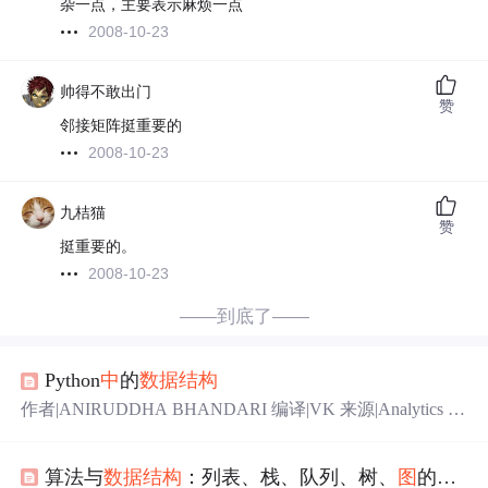
杂一点，主要表示麻烦一点
2008-10-23
帅得不敢出门
赞
邻接矩阵挺重要的
2008-10-23
九桔猫
赞
挺重要的。
2008-10-23
——到底了——
Python
中
的
数据
结构
作者|ANIRUDDHA BHANDARI 编译|VK 来源|Analytics Vi
dhya 概述 在深入研究数据科学和模型构建之前，Python
中
的
数据
结构
是一个需要学习的关键概念 了解Python提供的
算法与
数据
结构
：列表、栈、队列、树、
图
的深入解析
不同
数据
结构
，包括列表、元组等 介绍
数据
结构
听起来是