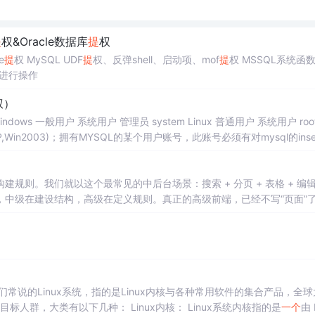
提
权&Oracle数据库
提
权
e
提
权 MySQL UDF
提
权、反弹shell、启动项、mof
提
权 MSSQL系统函数
工具进行操作
权）
规则。我们就以这个最常见的中后台场景：搜索 + 分页 + 表格 + 编
，中级在建设结构，高级在定义规则。真正的高级前端，已经不写“页面”
有数百款的Linux系统版本，每个系统版本都有自己的特性和目标人群，大类有以下几种： Linux内核： Linux系统内核指的是
一个
由 