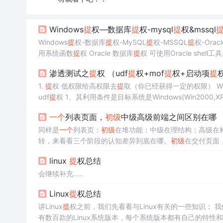
Windows
提
权—数据库
提
权-mysql
提
权&mssql
Windows
提
权-数据库
提
权-MySQL
提
权-MSSQL
提
权-Oracl
用系统函数
提
权 Oracle 数据库
提
权 可使用Oracle shell
渗透测试之
提
权 （udf
提
权+mof
提
权+启动项
提
1.
提
权 低权限给高权限去
提
取（你已经获得一定的权限） Windows 一般用户 系统用户 管理员 system Linux 普通用户 系统用户 root 2.
udf
提
权 1、其利用条件是目标系统是Windows(Win2000,XP,Win2003)；拥有MYSQL的某个用户账号，此账号必须有对mysql的insert和
delete 权限以创建和抛弃函...
一个
列表页面，
初级
中级高级前端之间区别在哪
同样是
一个
列表页：
初级
在堆功能；中级在理结构；高级在构建
转，来看看三个阶段的认知差异到底在哪。
初级
在交付页面
是在定义“页面该怎么写”。​
linux
提
权总结
会继续补充.....
Linux
提
权总结
讲Linux
提
权之前，我们先看看与Linux有关的一些知识： 我们常说的Linux系统，指的是Linux内核与各种常用软件的集合产品，全球大约