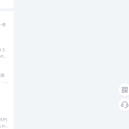
-使
辑跳
了，而
Linu