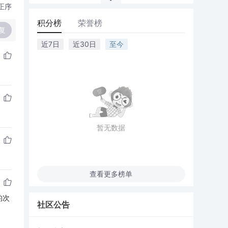
正序
积分榜
荣誉榜
复
近7日
近30日
至今
暂无数据
查看更多榜单
的次
社区公告