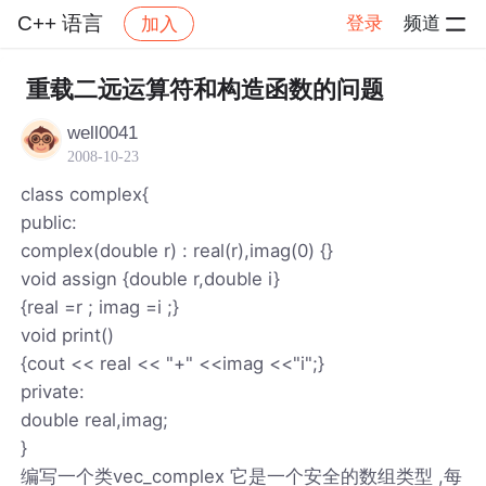
C++ 语言
登录
频道
加入
帖子详情
社区
C++ 语言
重载二远运算符和构造函数的问题
well0041
2008-10-23
class complex{
public:
complex(double r) : real(r),imag(0) {}
void assign {double r,double i}
{real =r ; imag =i ;}
void print()
{cout << real << "+" <<imag <<"i";}
private:
double real,imag;
}
编写一个类vec_complex 它是一个安全的数组类型 ,每