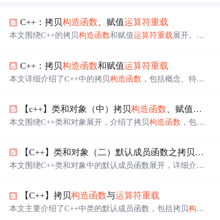
C++：拷贝
构造函数
、赋值
运算符
重载
本文围绕C++的拷贝
构造函数
和赋值
运算符
重载
展开。介
绍了拷贝
构造函数
的特点，如它是
构造函数
的
重载
，自定
义类型传值传参和返回会调用等。还阐述了
运算符
重载
规
C++：拷贝
构造函数
和赋值
运算符
重载
则，以及赋值
运算符
重载
的特点，包括必须为成员函数、
有返回值等，同时给出了不同类的处理建议。
本文详细介绍了C++中的拷贝
构造函数
，包括概念、特征
以及默认行为，以及如何
重载
赋值
运算符
，包括格式、要
求和默认行为。同时讨论了浅拷贝与深拷贝的区别以及前
【c++】类和对象（中）拷贝
构造函数
、赋值
重载
、
置++和后置++的
重载
方式。
本文围绕C++类和对象展开，介绍了拷贝
构造函数
，包括
其概念、特点、调用场景及浅拷贝与深拷贝；阐述了
运算
符
重载
，如++、<<等
运算符
的
重载
规则；讲解了赋值
运算
【C++】类和对象（二）默认成员函数之拷贝
构造
符
重载
的概念、特点及与
构造函数
的区分；还提及了const
成员函数和取地址
运算符
重载
。
本文围绕C++类和对象中的默认成员函数展开，详细介绍
了拷贝
构造函数
、
运算符
重载
和赋值
运算符
重载
。阐述了
它们的定义、特点及使用方法，指出自动生成的拷贝构造
【C++】拷贝
构造函数
与
运算符
重载
和赋值
重载
对部分情况不适用，需手动实现深拷贝，还强
调了
运算符
重载
的规则和注意事项。
本文主要介绍了C++中类的默认成员函数，包括拷贝
构造
函数
和
运算符
重载
。拷贝
构造函数
用于用已存在的对象创