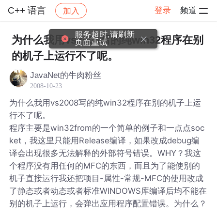
C++ 语言
登录
频道
加入
帖子详情
社区
C++ 语言
服务超时,请刷新
为什么我用vs2008写的纯win32程序在别
页面重试
的机子上运行不了呢。
JavaNet的牛肉粉丝
2008-10-23
为什么我用vs2008写的纯win32程序在别的机子上运
行不了呢。
程序主要是win32from的一个简单的例子和一点点soc
ket，我这里只能用Release编译，如果改成debug编
译会出现很多无法解释的外部符号错误。WHY？我这
个程序没有用任何的MFC的东西，而且为了能使别的
机子直接运行我还把项目-属性-常规-MFC的使用改成
了静态或者动态或者标准WINDOWS库编译后均不能在
别的机子上运行，会弹出应用程序配置错误。为什么？