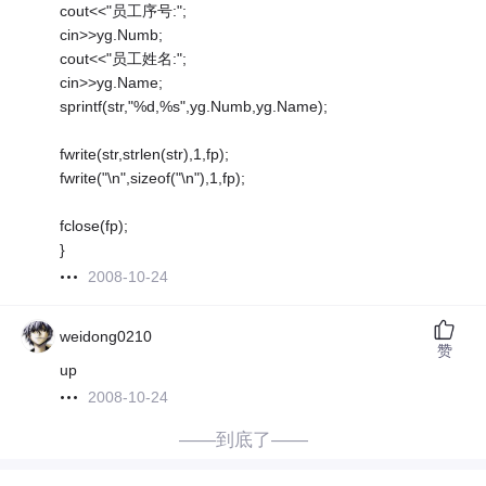
cout<<"员工序号:";
cin>>yg.Numb;
cout<<"员工姓名:";
cin>>yg.Name;
sprintf(str,"%d,%s",yg.Numb,yg.Name);
fwrite(str,strlen(str),1,fp);
fwrite("\n",sizeof("\n"),1,fp);
fclose(fp);
}
2008-10-24
weidong0210
赞
up
2008-10-24
——到底了——