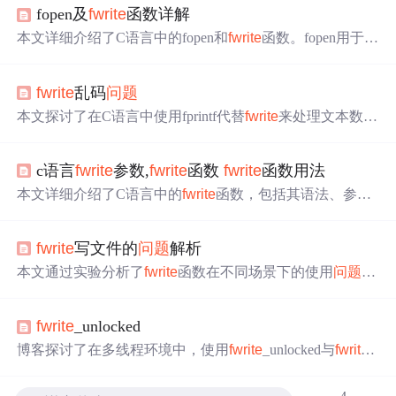
fopen及
fwrite
函数详解
本文详细介绍了C语言中的fopen和
fwrite
函数。fopen用于根
据指定的模式打开文件，返回文件指针，如果打开失败则
返回NULL。
fwrite
函数则用于将内存中的数据写入文件，
fwrite
乱码
问题
返回实际写入的元素数量。文章涵盖了这两个函数的原
型、参数、功能、返回值及参数说明，并提到了文件模式
本文探讨了在C语言中使用fprintf代替
fwrite
来处理文本数据
对写入位置的影响以及如何通过fflush同步内存与文件。
的存储
问题
，避免了二进制写入产生的乱码现象。通过具
体代码示例，详细展示了如何读取和写入结构化数据，并
c语言
fwrite
参数,
fwrite
函数
fwrite
函数用法
利用qsort函数对数据进行排序，最后将排序后的数据以可
读格式写入到文件中。
本文详细介绍了C语言中的
fwrite
函数，包括其语法、参数
说明及返回值等。通过实例展示了如何利用
fwrite
函数向文
件中写入数据块，适用于文本文件和二进制文件。
fwrite
写文件的
问题
解析
本文通过实验分析了
fwrite
函数在不同场景下的使用
问题
，
包括写入乱码、段错误及追加写入失效的情况，揭示了
fwri
te
参数设置的重要性，以及ftruncate函数对文件写入模式的
fwrite
_unlocked
影响。
博客探讨了在多线程环境中，使用
fwrite
_unlocked与
fwrite
进行文件写入的差异。通过测试代码展示，
fwrite
_unlocked
虽然速度更快，但不是线程安全的，可能导致数据混乱；