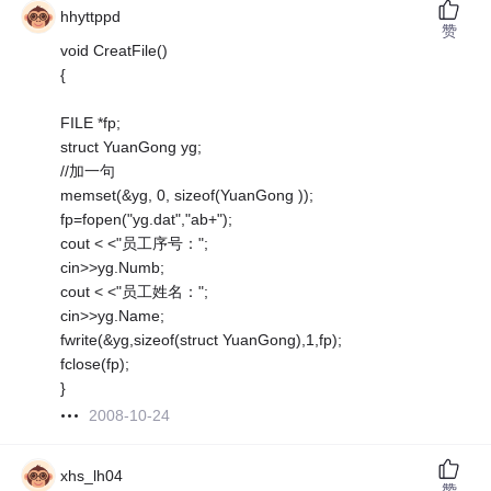
hhyttppd
赞
void CreatFile()
{
FILE *fp;
struct YuanGong yg;
//加一句
memset(&yg, 0, sizeof(YuanGong ));
fp=fopen("yg.dat","ab+");
cout < <"员工序号：";
cin>>yg.Numb;
cout < <"员工姓名：";
cin>>yg.Name;
fwrite(&yg,sizeof(struct YuanGong),1,fp);
fclose(fp);
}
2008-10-24
xhs_lh04
赞