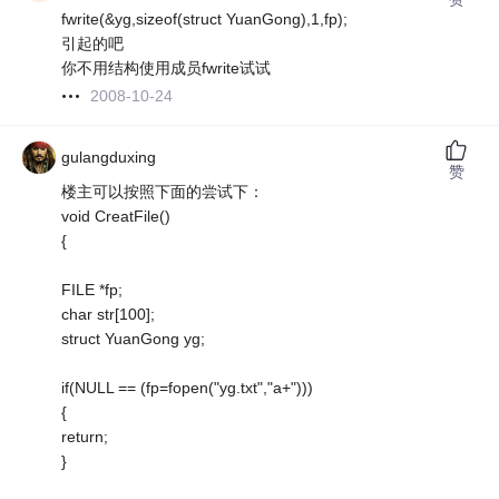
fwrite(&yg,sizeof(struct YuanGong),1,fp);
引起的吧
你不用结构使用成员fwrite试试
2008-10-24
gulangduxing
赞
楼主可以按照下面的尝试下：
void CreatFile()
{
FILE *fp;
char str[100];
struct YuanGong yg;
if(NULL == (fp=fopen("yg.txt","a+")))
{
return;
}