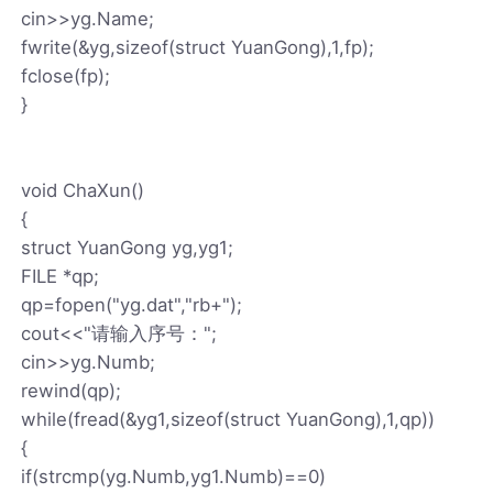
cin>>yg.Name;
fwrite(&yg,sizeof(struct YuanGong),1,fp);
fclose(fp);
}
void ChaXun()
{
struct YuanGong yg,yg1;
FILE *qp;
qp=fopen("yg.dat","rb+");
cout<<"请输入序号：";
cin>>yg.Numb;
rewind(qp);
while(fread(&yg1,sizeof(struct YuanGong),1,qp))
{
if(strcmp(yg.Numb,yg1.Numb)==0)