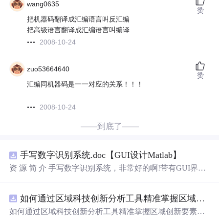
wang0635
赞
把机器码翻译成汇编语言叫反汇编
把高级语言翻译成汇编语言叫编译
2008-10-24
zuo53664640
赞
汇编同机器码是一一对应的关系！！！
2008-10-24
——到底了——
手写数字识别系统.doc【GUI设计Matlab】
资 源 简 介 手写数字识别系统，非常好的啊!带有GUI界
面，使用方便! 详 情 说 明 用这个手写数字识别系统，你可
以轻松地识别手写数字。这个系统不仅功能强大，而且还
如何通过区域科技创新分析工具精准掌握区域创新要素分布与产业链融合现状？.docx
带有直观的图形用户界面（GUI），非常容易使用。你只
需要将手写数字输入系统，它将立即给出准确的识别结
如何通过区域科技创新分析工具精准掌握区域创新要素分