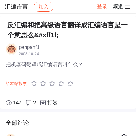
汇编语言
登录
频道
加入
帖子详情
社区
汇编语言
反汇编和把高级语言翻译成汇编语言是一
个意思么&#xff1f;
panpanf1
2008-10-24
把机器码翻译成汇编语言叫什么？
给本帖投票
147
2
打赏
全部评论