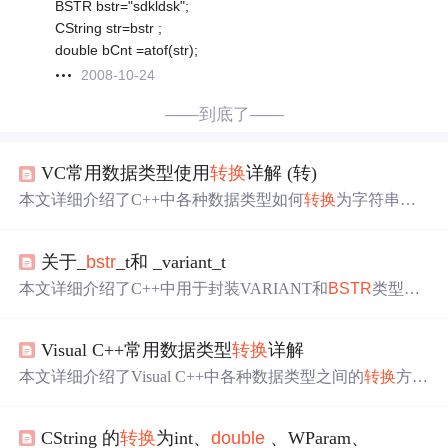
BSTR bstr="sdkldsk";
CString str=bstr ;
double bCnt =atof(str);
2008-10-24
——到底了——
VC常用数据类型使用
转换
详解 (转)
本文详细介绍了C++中各种数据类型如何
转换
为字符串，
以及字符串如何
转换
回其他数据类型的方法。涵盖了int、l
ong、float、
double
等基本类型以及CString、
BSTR
、_
bstr
关于_
bstr
_t和 _variant_t
_t等复合类型之间的相互
转换
。
本文详细介绍了C++中用于封装VARIANT和
BSTR
类型的
类，以及如何将C++变量
转换
为COM中的变量。包括了从
不同数据类型如WORD、DWORD、CString、BOOL、CTi
Visual C++常用数据类型
转换
详解
me、
double
、BYTE、float、long、INT64等，到VARIAN
T和
BSTR
的
转换
方法。
本文详细介绍了Visual C++中各种数据类型之间的
转换
方
法，包括int、long、float、
double
、char数组、CString、
B
STR
、_
bstr
_t等之间的相互
转换
。同时，文章提供了如ito
CString 的
转换
为int、
double
、WParam、
a、ltoa、fcvt等函数以及CString的Format方法来实现字符串