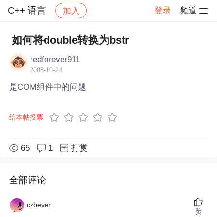
C++ 语言
登录
频道
加入
帖子详情
社区
C++ 语言
如何将double转换为bstr
redforever911
2008-10-24
是COM组件中的问题
给本帖投票
65
1
打赏
全部评论
czbever
赞