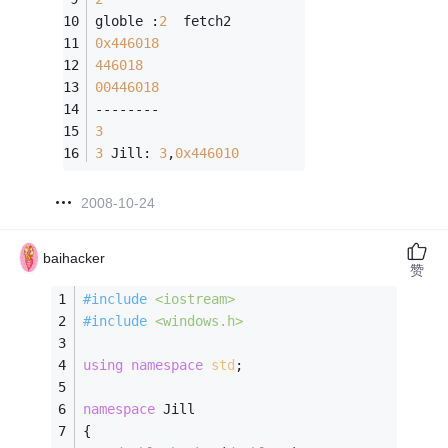
globle :
2
  fetch2
0x446018
446018
00446018
--------
3
3
 Jill: 
3
,
0x446010
2008-10-24
baihacker
赞
#
include
<iostream>
#
include
<windows.h>
using
namespace
std
; 
namespace
 Jill 
{ 