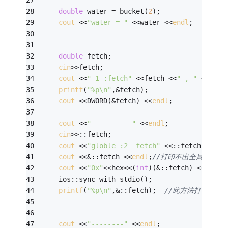
double
 water = bucket(
2
); 
cout
 <<
"water = "
 <<water <<
endl
; 
double
 fetch; 
cin
>>fetch; 
cout
 <<
" 1 :fetch"
 <<fetch <<
" , "
 <<&fet
printf
(
"%p\n"
,&fetch); 
cout
 <<DWORD(&fetch) <<
endl
; 
cout
 <<
"----------"
 <<
endl
; 
cin
>>::fetch; 
cout
 <<
"globle :2  fetch"
 <<::fetch <<
end
cout
 <<&::fetch <<
endl
;
//打印不出全局变量的
cout
 <<
"0x"
<<hex<<(
int
)(&::fetch) <<
endl
;
	ios::sync_with_stdio();
printf
(
"%p\n"
,&::fetch);  
//此方法打印全局
cout
 <<
"--------"
 <<
endl
; 