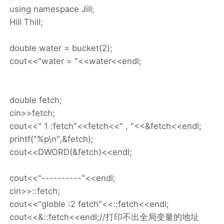
using namespace Jill;
Hill Thill;
double water = bucket(2);
cout<<"water = "<<water<<endl;
double fetch;
cin>>fetch;
cout<<" 1 :fetch"<<fetch<<" , "<<&fetch<<endl;
printf("%p\n",&fetch);
cout<<DWORD(&fetch)<<endl;
cout<<"----------"<<endl;
cin>>::fetch;
cout<<"globle :2 fetch"<<::fetch<<endl;
cout<<&::fetch<<endl;//打印不出全局变量的地址