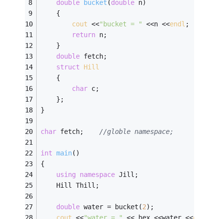
double
bucket
(
double
 n)
	{ 
cout
 <<
"bucket = "
 <<n <<
endl
; 
return
 n; 
	} 
double
 fetch; 
struct
Hill
	{ 
char
 c; 
	}; 
} 
char
 fetch;    
//globle namespace; 
int
main
()
{ 
using
namespace
 Jill; 
	Hill Thill; 
double
 water = bucket(
2
); 
cout
 <<
"water = "
 << hex <<water <<
endl
; 