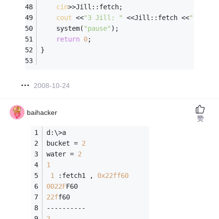
cin
>>Jill::fetch; 
cout
 <<
"3 Jill: "
 <<Jill::fetch <<
","
 <<&
	system(
"pause"
);
return
0
; 
} 
2008-10-24
baihacker
赞
d:\>a
bucket = 
2
water = 
2
1
1
 :fetch1 , 
0x22ff60
0022F
F60
22f
f60
----------
2