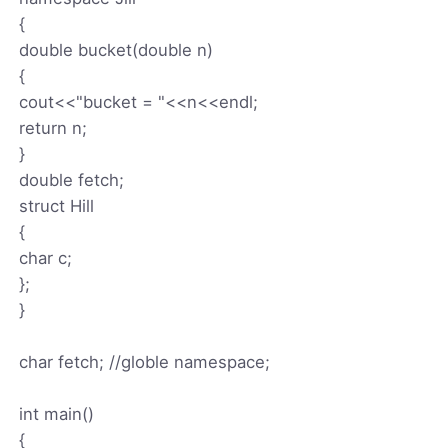
{
double bucket(double n)
{
cout<<"bucket = "<<n<<endl;
return n;
}
double fetch;
struct Hill
{
char c;
};
}
char fetch; //globle namespace;
int main()
{