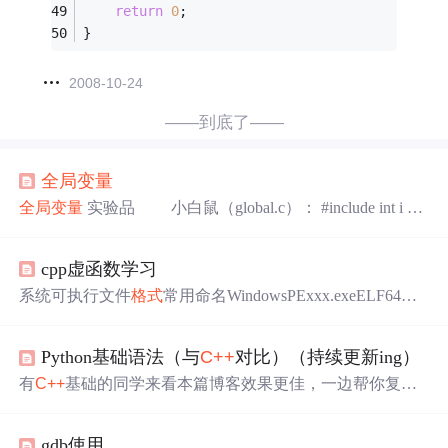
return
0
; 
} 
2008-10-24
——到底了——
全局变量
全局变量
实验品 小白鼠（global.c）： #include int i =
1; int main() { ++i; printf("%d\n",i); return 0; } i 的定义被
放在了函数体的外边， i 就成为了
全局变量
，程序运行的
cpp虚函数学习
结果我不关心，我关心的是 i 最后变成了什么。 反汇编
这次悟空的火眼金睛也不给力了（后面我
系统可执行文件
格式
常用命名WindowsPExxx.exeELF64无
后缀(如 app)macOSMach-O无后缀。
Python基础语法（与
C++
对比）（持续更新ing）
有
C++
基础的同学来看本篇博客效果更佳，一边帮你复习
C++
知识，一边通过对比来学习Python
gdb使用