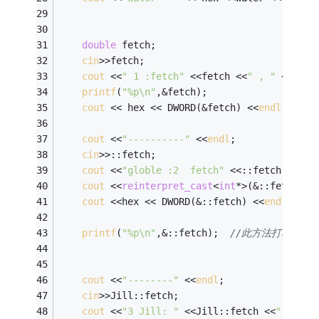
double
 fetch; 
cin
>>fetch; 
cout
 <<
" 1 :fetch"
 <<fetch <<
" , "
 <<&fet
printf
(
"%p\n"
,&fetch); 
cout
 << hex << DWORD(&fetch) <<
endl
; 
cout
 <<
"----------"
 <<
endl
; 
cin
>>::fetch; 
cout
 <<
"globle :2  fetch"
 <<::fetch <<
end
cout
 <<
reinterpret_cast
<
int
*>(&::fetch) <
cout
 <<hex << DWORD(&::fetch) <<
endl
;  
/
printf
(
"%p\n"
,&::fetch);  
//此方法打印全局
cout
 <<
"--------"
 <<
endl
; 
cin
>>Jill::fetch; 
cout
 <<
"3 Jill: "
 <<Jill::fetch <<
","
 <<&