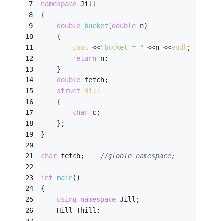
namespace
 Jill 
{ 
double
bucket
(
double
 n)
	{ 
cout
 <<
"bucket = "
 <<n <<
endl
; 
return
 n; 
	} 
double
 fetch; 
struct
Hill
	{ 
char
 c; 
	}; 
} 
char
 fetch;    
//globle namespace; 
int
main
()
{ 
using
namespace
 Jill; 
	Hill Thill; 