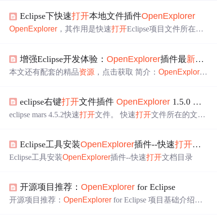
Eclipse下快速
打开
本地文件插件
Open
Explorer
Open
Explorer
，其作用是快速
打开
Eclipse项目文件所在路
径，十
分
方便实用。 插件
Open
Explorer
到https://github.co
m/samsonw/
Open
Explorer
/downloads 下载最
新
的jar包放到e
增强Eclipse开发体验：
Open
Explorer
插件最
新
版教
clipse的dropins文件夹中。 完整文件名为：【
Open
Explore
r
_1.5.0.v201108051513.jar】 右键文件直接点击
Open
Explor
本文还有配套的精品
资源
，点击获取 简介：
Open
Explorer
er
，并不能
打开
文件所在本地目录，但点击菜单栏中的这
是针对Eclipse的插件，最
新
版本为1.5.0，通过增强文件浏
个文件夹图标，可以在Windows
资源
览、快速导航、
资源
操作、集成版本控制、自定义视图和
eclipse右键
打开
文件插件
Open
Explorer
1.5.0 下载
性能优化，提供更为高效和便捷的开发环境。用户可从指
定源下载并安装
Open
Explorer
插件，将JAR文件放置至Ecli
eclipse mars 4.5.2快速
打开
文件。 快速
打开
文件所在的文件
pse的 plugins 目录，并重启Eclipse以加载
新
功能...
夹“org.sf.easyexplore”在eclipse 4.4以上的版本已经不能正常
使用了，可以使用
Open
Explorer
1.5.0来代替。 安装方
Eclipse工具安装
Open
Explorer
插件--快速
打开
文档
式：直接包jar包放在dropins下即可。 本人使用的eclipse版
本，亲测好使[code="java"] Eclipse Java EE IDE for W...
Eclipse工具安装
Open
Explorer
插件--快速
打开
文档目录
开源项目推荐：
Open
Explorer
for Eclipse
开源项目推荐：
Open
Explorer
for Eclipse 项目基础介绍及
编程语言
Open
Explorer
是一个专为 Eclipse IDE 设计的插