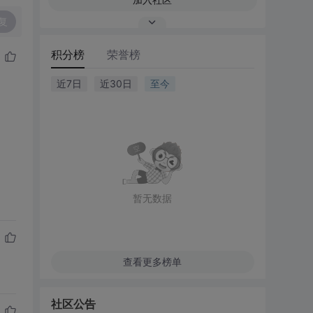
复
积分榜
荣誉榜
近7日
近30日
至今
暂无数据
查看更多榜单
社区公告