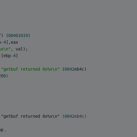
f) (
00401019
)
p
-4
],eax
%x\n"
, val);
 [ebp
-4
]
"getbuf returned 0x%x\n"
 (
0042
eb4c)
280
)
 "getbuf returned 0x%x\n" 
(
0042
eb4c)
bp，