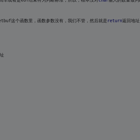
回车或者是eof结束符为判断标准，所以，根本没对
char
输入的数量做判
tbuf这个函数里，函数参数没有，我们不管，然后就是
return
返回地址
地址