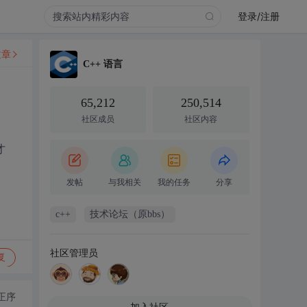
登录/注册
文章
C++ 语言
65,212
250,514
社区成员
社区内容
才
发帖
与我相关
我的任务
分享
c++
技术论坛（原bbs）
社区管理员
复
正序
加入社区