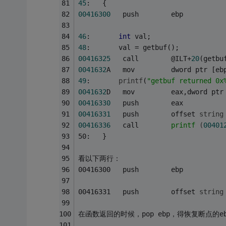
45
:   {
00416300
   push        ebp
46
:       
int
 val;
48
:       val = getbuf();
00416325
   call        @ILT+
20
(getbu
0041632
A   mov         dword ptr [eb
49
:       
printf
(
"getbuf returned 0x
0041632
D   mov         eax,dword ptr
00416330
   push        eax
00416331
   push        offset 
string
00416336
call        
printf
(
00401
50:   }
看以下两行：
00416300   push        ebp
00416331   push        offset 
string
在函数返回的时候，pop ebp，得恢复断点的e