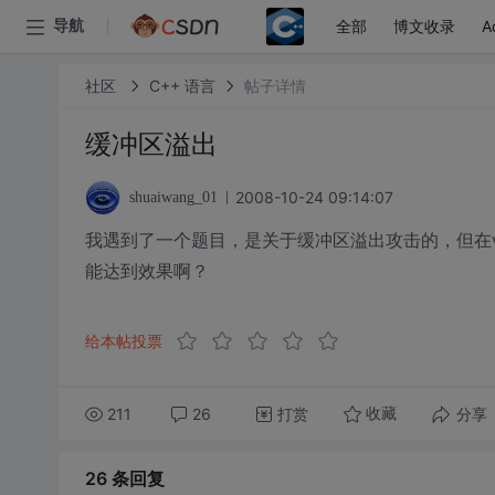
全部
博文收录
A
导航
社区
C++ 语言
帖子详情
缓冲区溢出
2008-10-24 09:14:07
shuaiwang_01
我遇到了一个题目，是关于缓冲区溢出攻击的，但在v
能达到效果啊？
给本帖投票
211
26
打赏
分享
收藏
26 条
回复