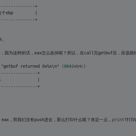
---------------+
p         |
---------------+
串。
，因为这样的话，eax怎么改掉呢？所以，在call完getbuf后，应该跳
 "getbuf returned 0x%x\n" 
(
0042
eb4c)
----------------+
            |
----------------+
h eax，而我们没有push进去，那么打印什么呢？肯定一点，
printf
打印