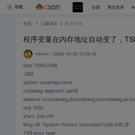
全部
博文收录
A
导航
社区
汇编语言
帖子详情
程序变量在内存地址自动变了，TS
2008-10-25 10:25:18
outsinre
title TSR(COM)
.386
option casemap:none
codeseg segment use16
assume cs:codeseg,ds:codeseg,ss:codeseg,es:c
org 100h
start: jmp init
Msg db 'System funtion invocation',0ah,0dh,'$'
TSR proc near