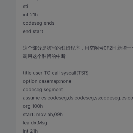
sti
int 21h
codeseg ends
end start
这个部分是我写的驻留程序，用空闲号0F2H 新增
调用这个驻留的中断：
title user TO call syscall(TSR)
option casemap:none
codeseg segment
assume cs:codeseg,ds:codeseg,ss:codeseg,es:c
org 100h
start: mov ah,09h
lea dx,Msg
int 21h