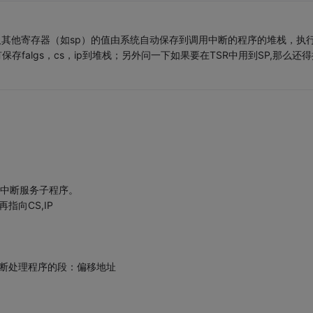
P，以及其他寄存器（如sp）的值由系统自动保存到调用中断的程序的堆栈，执
存falgs，cs，ip到堆栈；另外问一下如果要在TSR中用到SP,那么还得
问中断服务子程序。
指向CS,IP
bx=中断处理程序的段：偏移地址