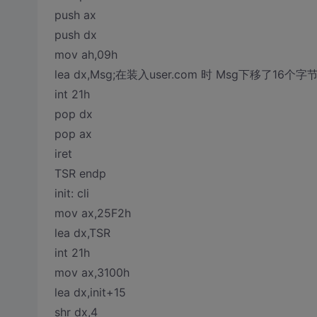
push ax
push dx
mov ah,09h
lea dx,Msg;在装入user.com 时 Msg下移
int 21h
pop dx
pop ax
iret
TSR endp
init: cli
mov ax,25F2h
lea dx,TSR
int 21h
mov ax,3100h
lea dx,init+15
shr dx,4