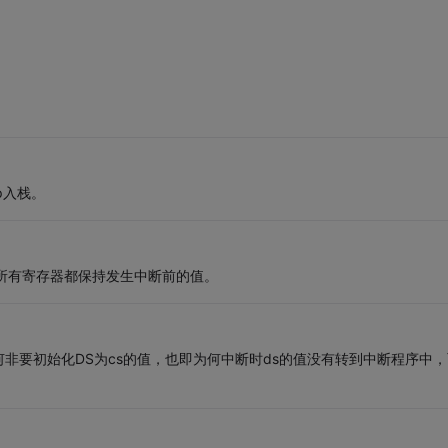
p入栈。
它所有寄存器都保持发生中断前的值。
非要初始化DS为cs的值，也即为何中断时ds的值没有转到中断程序中，