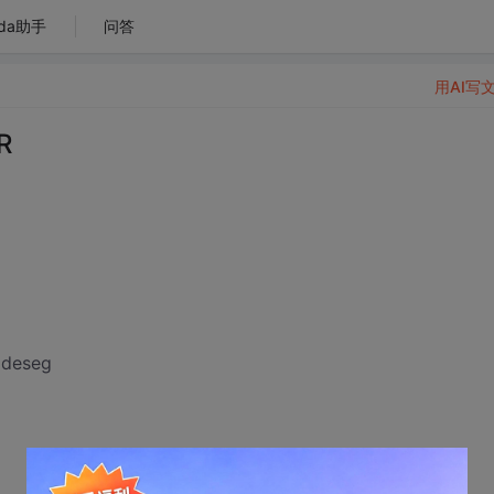
da助手
问答
用AI写
R
odeseg