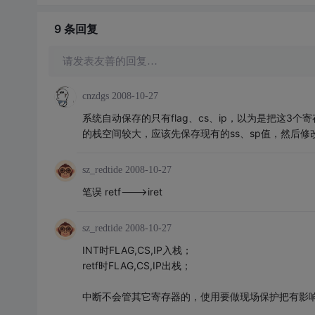
9 条
回复
请发表友善的回复…
cnzdgs
2008-10-27
系统自动保存的只有flag、cs、ip，以为是把这3
的栈空间较大，应该先保存现有的ss、sp值，然后修
sz_redtide
2008-10-27
笔误 retf--->iret
sz_redtide
2008-10-27
INT时FLAG,CS,IP入栈；
retf时FLAG,CS,IP出栈；
中断不会管其它寄存器的，使用要做现场保护把有影