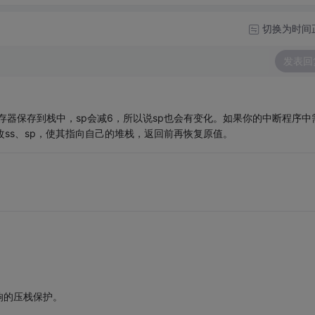
切换为时间
发表回
个寄存器保存到栈中，sp会减6，所以说sp也会有变化。如果你的中断程序中
改ss、sp，使其指向自己的堆栈，返回前再恢复原值。
响的压栈保护。