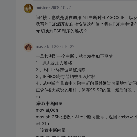
outsinre
2008-10-27
问4楼：也就是说在调用INT中断时FLAG,CS,I
我写的TSR后系统自动恢复这些值？我在TSR中并没有保
sp切换到TSR程序的堆栈？
masterkill
2008-10-27
一旦检测到一个中断，就会发生如下事情：
1，标志被压入堆栈
2，IF和TF标志位均被清除
3，IP和CS寄存器均被压入堆栈
4，从中断向量表中去除中断向量并通过向量地址访
正像8楼大叔说的那样，保存SS,SP的值，然后修改，再
ex.
;获取中断向量
mov al,08h
mov ah,35h ;接收：AL=中断向量号，返回 es:
int 21h
；设置中断向量
mov ax,seg my_program