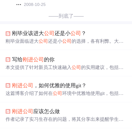
2008-10-25
——到底了——
刚毕业该进大
公司
还是小
公司
？
刚毕业面临进大
公司
还是小
公司
的选择，各有利弊。大
公
司
流程繁琐、僵化，以安全稳定为优先；小
公司
灵活创
新，但随着发展可能会变得僵化。这背后是管理难度与组
写给
刚进
公司
的你
织规模的关系，小
公司
的灵活是特定阶段特征。选择应视
自身能力和追求而定。
本文提供了针对新员工快速融入
公司
的实用建议，包括如
何通过有效沟通避免误解、利用非工作时间加深同事间的
了解以及适时调整自己的工作方式等。
刚进
公司
，如何优雅的使用git？
这篇博客介绍了如何在
公司
环境中优雅地使用git，包括如
何克隆指定分支，为什么不在主分支直接开发，以及如何
在开发分支上进行操作。详细阐述了git的基本命令，如初
刚进
公司
应该怎么做
始化本地仓库、创建与切换分支、合并分支等，并强调了
在开发过程中需要注意的事项，如定期拉取更新和避免冲
作者记录了实习生存在的问题，将其分享出来提醒学生读
突。
者少走弯路。建议包括分配任务时要搞懂任务、工作不夹
杂情绪、一次做好任务、学会主动、分清工作优先级、要