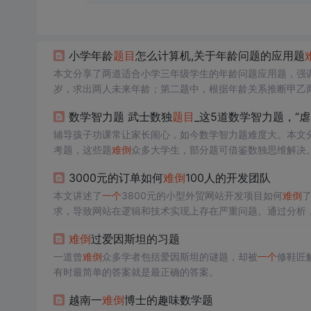
小学年龄
题目
怎么计算机,关于年龄问题的应用题
本文分享了两道适合小学三年级学生的年龄问题应用题，强
岁，求出两人未来年龄；第二题中，根据年龄关系推断甲乙
数学智力题 武士数独
题目
_这5道数学智力题，“虐
辅导孩子功课常让家长闹心，如今数学智力题难度大。本文分
考题，这些题
难倒
众多大学生，部分题可借鉴数独思维解决
3000元的订单如何
难倒
100人的开发团队
本文讲述了
一个
3800元的小型外贸网站开发项目如何
难倒
求，导致网站在逻辑和技术实现上存在严重问题。通过分析
难倒
过爱因斯坦的习题
一道曾
难倒
众多学者包括爱因斯坦的谜题，却被
一个
修鞋匠
有时最简单的答案就是最正确的答案。
越南一
难倒
博士的趣味数学题