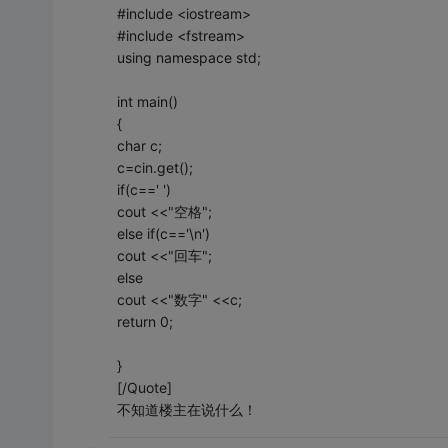
#include <iostream>
#include <fstream>
using namespace std;
int main()
{
char c;
c=cin.get();
if(c==' ')
cout <<"空格";
else if(c=='\n')
cout <<"回车";
else
cout <<"数字" <<c;
return 0;
}
[/Quote]
不知道楼主在说什么！