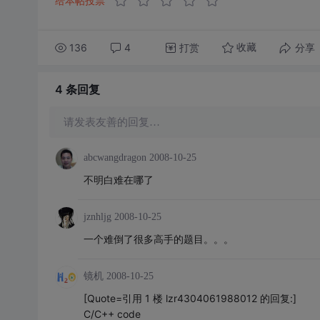
给本帖投票
136
4
打赏
分享
收藏
4 条
回复
请发表友善的回复…
abcwangdragon
2008-10-25
不明白难在哪了
jznhljg
2008-10-25
一个难倒了很多高手的题目。。。
镜机
2008-10-25
[Quote=引用 1 楼 lzr4304061988012 的回复:]
C/C++ code