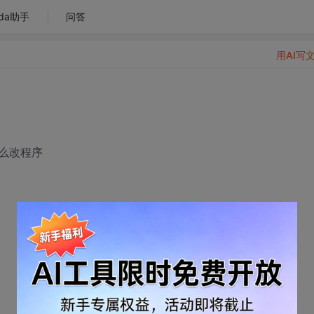
da助手
问答
用AI写
么改程序