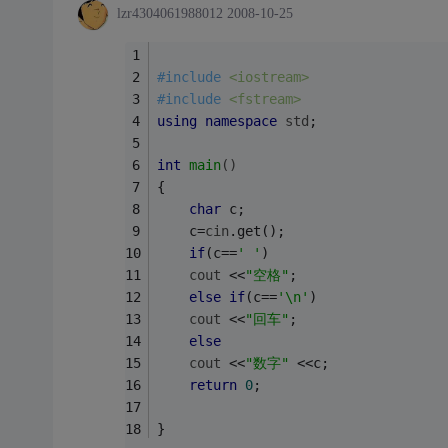
lzr4304061988012
2008-10-25
#
include
<iostream> 
#
include
<fstream> 
using
namespace
std
; 
int
main
()
{  
char
 c; 
	c=
cin
.get(); 
if
(c==
' '
) 
cout
 <<
"空格"
; 
else
if
(c==
'\n'
) 
cout
 <<
"回车"
; 
else
cout
 <<
"数字"
 <<c; 
return
0
; 
} 