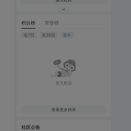
积分榜
荣誉榜
近7日
近30日
至今
暂无数据
查看更多榜单
社区公告