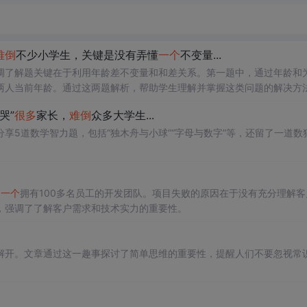
难倒
不少小学生，关键是没有弄懂
一个
不变量...
调了解题关键在于利用年龄差不变量和和差关系。第一题中，通过年龄和为
两人当前年龄。通过这两题解析，帮助学生理解并掌握这类问题的解决方
哭”
很多
家长，
难倒
众多大学生...
享5道数学智力题，包括“独木舟与小球”“字母与数字”等，还留了一道数
。
了
一个
拥有100多名员工的开发团队。项目失败的原因在于没有充分理解客
，强调了了解客户需求和技术实力的重要性。
解开。文章通过这一趣事探讨了简单思维的重要性，提醒人们不要忽视常