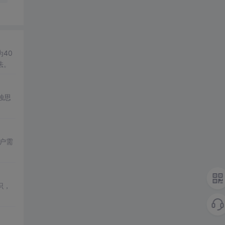
40
法。
独思
户需
识，