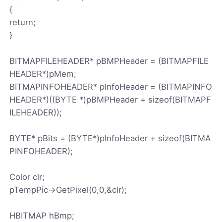
{
return;
}
BITMAPFILEHEADER* pBMPHeader = (BITMAPFILE
HEADER*)pMem;
BITMAPINFOHEADER* pInfoHeader = (BITMAPINFO
HEADER*)((BYTE *)pBMPHeader + sizeof(BITMAPF
ILEHEADER));
BYTE* pBits = (BYTE*)pInfoHeader + sizeof(BITMA
PINFOHEADER);
Color clr;
pTempPic->GetPixel(0,0,&clr);
HBITMAP hBmp;