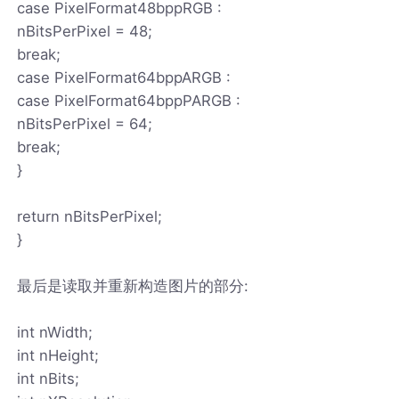
case PixelFormat48bppRGB :
nBitsPerPixel = 48;
break;
case PixelFormat64bppARGB :
case PixelFormat64bppPARGB :
nBitsPerPixel = 64;
break;
}
return nBitsPerPixel;
}
最后是读取并重新构造图片的部分:
int nWidth;
int nHeight;
int nBits;