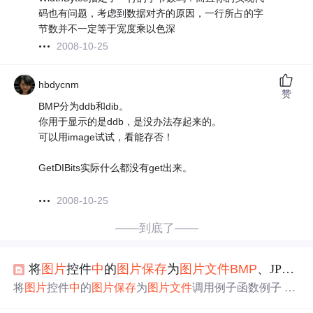
码也有问题，考虑到数据对齐的原因，一行所占的字
节数并不一定等于宽度乘以色深
2008-10-25
hbdycnm
赞
BMP分为ddb和dib。
你用于显示的是ddb，是没办法存起来的。
可以用image试试，看能存否！
GetDIBits实际什么都没有get出来。
2008-10-25
——到底了——
将
图片
控件
中
的
图片
保存
为
图片
文件
BMP
、JPG、PNG、GIF、TIFF
将
图片
控件
中
的
图片
保存
为
图片
文件
调用例子函数例子 本
例函数可以将
图片
控件
中
的
图片
，
保存
为多种
图片
文件
格