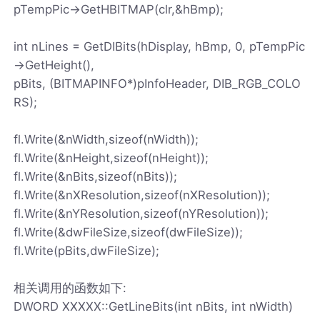
pTempPic->GetHBITMAP(clr,&hBmp);
int nLines = GetDIBits(hDisplay, hBmp, 0, pTempPic
->GetHeight(),
pBits, (BITMAPINFO*)pInfoHeader, DIB_RGB_COLO
RS);
fl.Write(&nWidth,sizeof(nWidth));
fl.Write(&nHeight,sizeof(nHeight));
fl.Write(&nBits,sizeof(nBits));
fl.Write(&nXResolution,sizeof(nXResolution));
fl.Write(&nYResolution,sizeof(nYResolution));
fl.Write(&dwFileSize,sizeof(dwFileSize));
fl.Write(pBits,dwFileSize);
相关调用的函数如下:
DWORD XXXXX::GetLineBits(int nBits, int nWidth)