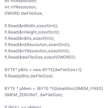
int nXResolution;
int nYResolution;
DWORD dwFileSize;
fl.Read(&nWidth,sizeof(int));
fl.Read(&nHeight,sizeof(int));
fl.Read(&nBits,sizeof(int));
fl.Read(&nXResolution,sizeof(int));
fl.Read(&nYResolution,sizeof(int));
fl.Read(&dwFileSize,sizeof(DWORD));
BYTE* pBits = new BYTE[dwFileSize+1];
fl.Read(pBits,dwFileSize);
BYTE * pMem = (BYTE *)GlobalAlloc(GMEM_FIXED|
GMEM_ZEROINIT, dwFileSize);
if (NULL == pMem)