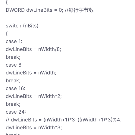
{
DWORD dwLineBits = 0; //每行字节数
switch (nBits)
{
case 1:
dwLineBits = nWidth/8;
break;
case 8:
dwLineBits = nWidth;
break;
case 16:
dwLineBits = nWidth*2;
break;
case 24:
// dwLineBits = (nWidth+1)*3-((nWidth+1)*3)%4;
dwLineBits = nWidth*3;