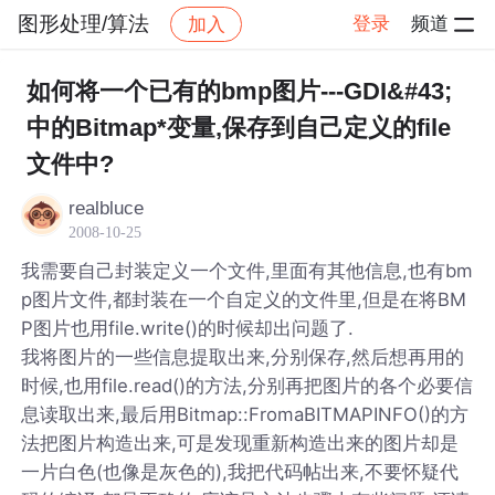
图形处理/算法
登录
频道
加入
帖子详情
社区
图形处理/算法
如何将一个已有的bmp图片---GDI&#43;
中的Bitmap*变量,保存到自己定义的file
文件中?
realbluce
2008-10-25
我需要自己封装定义一个文件,里面有其他信息,也有bm
p图片文件,都封装在一个自定义的文件里,但是在将BM
P图片也用file.write()的时候却出问题了.
我将图片的一些信息提取出来,分别保存,然后想再用的
时候,也用file.read()的方法,分别再把图片的各个必要信
息读取出来,最后用Bitmap::FromaBITMAPINFO()的方
法把图片构造出来,可是发现重新构造出来的图片却是
一片白色(也像是灰色的),我把代码帖出来,不要怀疑代