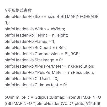
//图形格式参数
pInfoHeader->biSize = sizeof(BITMAPINFOHEADE
R);
pInfoHeader->biWidth = nWidth;
pInfoHeader->biHeight = nHeight;
pInfoHeader->biPlanes = 1;
pInfoHeader->biBitCount = nBits;
pInfoHeader->biCompression = BI_RGB;
pInfoHeader->biSizeImage = 0;
pInfoHeader->biXPelsPerMeter = nXResolution;
pInfoHeader->biYPelsPerMeter = nYResolution;
pInfoHeader->biClrUsed = 0;
pInfoHeader->biClrImportant = 0;
pUnit.m_pPic = Gdiplus::Bitmap::FromBITMAPINFO
((BITMAPINFO *)pInfoHeader,(VOID*)pBits;//能正确