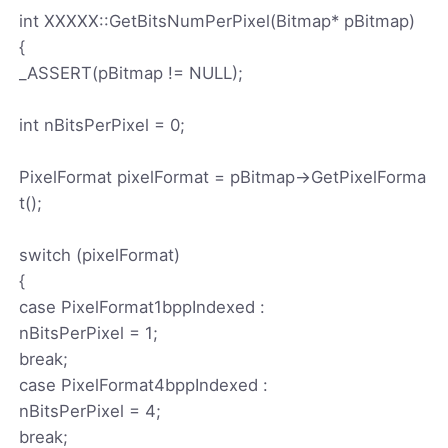
int XXXXX::GetBitsNumPerPixel(Bitmap* pBitmap)
{
_ASSERT(pBitmap != NULL);
int nBitsPerPixel = 0;
PixelFormat pixelFormat = pBitmap->GetPixelForma
t();
switch (pixelFormat)
{
case PixelFormat1bppIndexed :
nBitsPerPixel = 1;
break;
case PixelFormat4bppIndexed :
nBitsPerPixel = 4;
break;