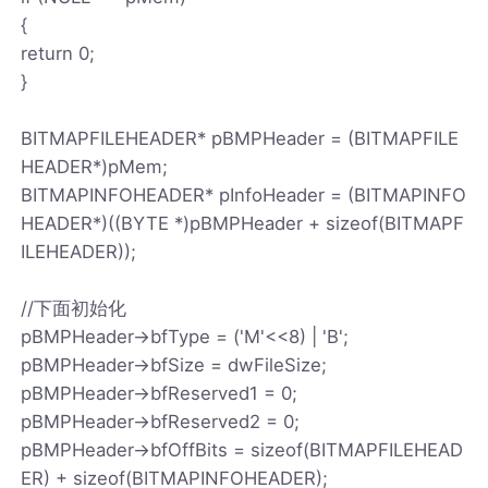
{
return 0;
}
BITMAPFILEHEADER* pBMPHeader = (BITMAPFILE
HEADER*)pMem;
BITMAPINFOHEADER* pInfoHeader = (BITMAPINFO
HEADER*)((BYTE *)pBMPHeader + sizeof(BITMAPF
ILEHEADER));
//下面初始化
pBMPHeader->bfType = ('M'<<8) | 'B';
pBMPHeader->bfSize = dwFileSize;
pBMPHeader->bfReserved1 = 0;
pBMPHeader->bfReserved2 = 0;
pBMPHeader->bfOffBits = sizeof(BITMAPFILEHEAD
ER) + sizeof(BITMAPINFOHEADER);