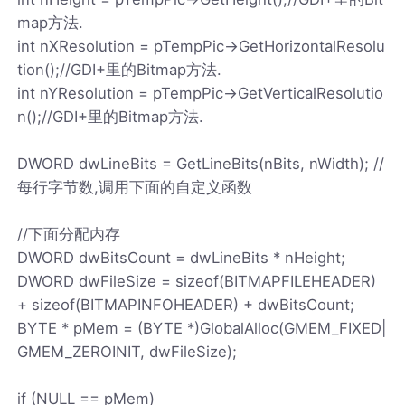
map方法.
int nXResolution = pTempPic->GetHorizontalResolu
tion();//GDI+里的Bitmap方法.
int nYResolution = pTempPic->GetVerticalResolutio
n();//GDI+里的Bitmap方法.
DWORD dwLineBits = GetLineBits(nBits, nWidth); //
每行字节数,调用下面的自定义函数
//下面分配内存
DWORD dwBitsCount = dwLineBits * nHeight;
DWORD dwFileSize = sizeof(BITMAPFILEHEADER)
+ sizeof(BITMAPINFOHEADER) + dwBitsCount;
BYTE * pMem = (BYTE *)GlobalAlloc(GMEM_FIXED|
GMEM_ZEROINIT, dwFileSize);
if (NULL == pMem)