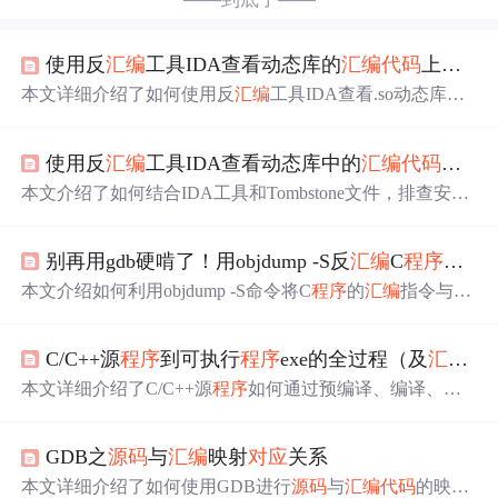
使用反
汇编
工具IDA查看动态库的
汇编
代码
上下文，结合安卓系统生成的Tombstone文件，快速定位安卓app
本文详细介绍了如何使用反
汇编
工具IDA查看.so动态库文
件的
汇编
代码
上下文，并结合安卓系统生成的Tombstone文
件，快速定位到安卓app
程序
底层C++库的崩溃
问题
。通过
使用反
汇编
工具IDA查看动态库中的
汇编
代码
上下文
实例分析，展示了从打开.so文件到定位崩溃
源码
的具体步
骤，包括使用64位IDA、切换到Text View模式、根据函数
本文介绍了如何结合IDA工具和Tombstone文件，排查安卓
偏移定位
汇编
代码
，以及通过
汇编
代码
上下文找到
对应
的
app中由C++底层库引起的崩溃
问题
。通过查看.so动态库文
C++
源码
位置。
件的
汇编
代码
上下文，定位到C++
源码
中的错误行，分析
别再用gdb硬啃了！用objdump -S反
汇编
C
程序
，把
了空指针调用虚函数导致崩溃的原因。
本文介绍如何利用objdump -S命令将C
程序
的
汇编
指令与原
始
源码
行号精确映射，显著提升逆向分析效率。重点涵盖
带调试信息的编译准备（-g）、-O0优化控制、崩溃函数定
C/C++源
程序
到可执行
程序
exe的全过程（及
汇编
和
位实战，以及与addr2line、readelf、c++filt等工具的协同使
用方法，并解析常见
问题
如
源码
缺失、行号偏差和C++模
本文详细介绍了C/C++源
程序
如何通过预编译、编译、
汇
板符号混淆。
编
和链接四个步骤转化为可执行的exe文件。内容包括预处
理的主要任务，如宏替换、条件编译等，并通过实例解释
GDB之
源码
与
汇编
映射
对应
关系
了预编译、编译、
汇编
和链接的命令及其生成的中间文
件。此外，还探讨了Microsoft Visual Studio的编译过程以及
本文详细介绍了如何使用GDB进行
源码
与
汇编
代码
的映射