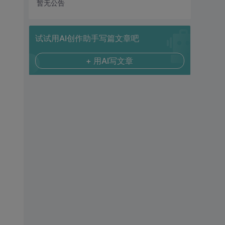
暂无公告
试试用AI创作助手写篇文章吧
+ 用AI写文章