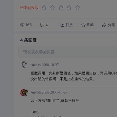
给本帖投票
166
4
打赏
分享
收藏
4 条
回复
请发表友善的回复…
cnzdgs
2008-10-27
函数调用，先判断返回值，如果返回失败，再调用GetLastEr
次出错的错误码，不是上次操作的结果。
AnyStayIsJk
2008-10-27
以上方法都用过了,就是不行呀
.386