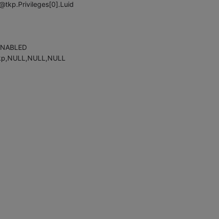
@tkp.Privileges[0].Luid
_ENABLED
@tkp,NULL,NULL,NULL