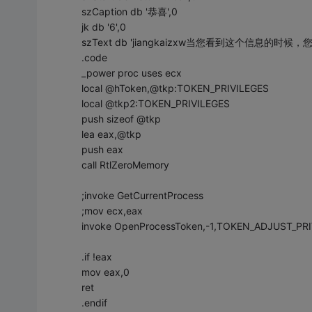
szCaption db '恭喜',0
jk db '6',0
szText db 'jiangkaizxw当您看到这个信息的时候
.code
_power proc uses ecx
local @hToken,@tkp:TOKEN_PRIVILEGES
local @tkp2:TOKEN_PRIVILEGES
push sizeof @tkp
lea eax,@tkp
push eax
call RtlZeroMemory
;invoke GetCurrentProcess
;mov ecx,eax
invoke OpenProcessToken,-1,TOKEN_ADJUST_PR
.if !eax
mov eax,0
ret
.endif