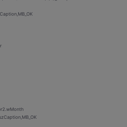
zCaption,MB_OK
r
mer2.wMonth
 szCaption,MB_OK