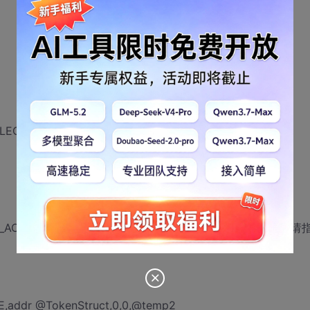
IVILEGE_ENABLED
EN_ALL_ACCESS,@Token ;ERROR,这里的返回0,因该不返回0才对,请
SE,addr @TokenStruct,0,0,@temp2