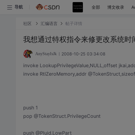
全部
博文收录
A
导航
社区
汇编语言
帖子详情
我想通过特权指令来修更改系统时间,
2008-10-25 03:34:08
AnyStayIsJk
invoke LookupPrivilegeValue,NULL,offset jkai,ad
invoke RtlZeroMemory,addr @TokenStruct,sizeo
push 1
pop @TokenStruct.PrivilegeCount
push @Pluid.LowPart