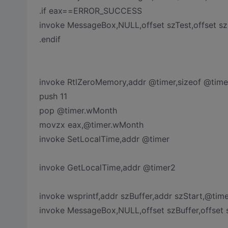
.if eax==ERROR_SUCCESS
invoke MessageBox,NULL,offset szTest,offset s
.endif
invoke RtlZeroMemory,addr @timer,sizeof @time
push 11
pop @timer.wMonth
movzx eax,@timer.wMonth
invoke SetLocalTime,addr @timer
invoke GetLocalTime,addr @timer2
invoke wsprintf,addr szBuffer,addr szStart,@ti
invoke MessageBox,NULL,offset szBuffer,offset