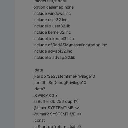
.model flat,stdcall
option casemap:none
include windows.inc
include user32.inc
includelib user32.lib
include kernel32.inc
includelib kernel32.lib
include c:\RadASM\masm\inc\radbg.inc
include advapi32.inc
includelib advapi32.lib
.data
jkai db 'SeSystemtimePrivilege',0
_pri db 'SeDebugPrivilege',0
.data?
_dwadv dd ?
szBuffer db 256 dup (?)
@timer SYSTEMTIME <>
@timer2 SYSTEMTIME <>
.const
szStart db 'return : %d!',0