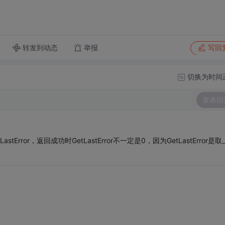
转发到动态
举报
写回
切换为时间
发表回
ror，返回成功时GetLastError不一定是0，因为GetLastError是