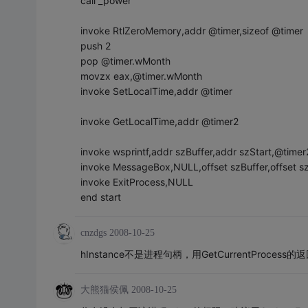
call _power
invoke RtlZeroMemory,addr @timer,sizeof @timer
push 2
pop @timer.wMonth
movzx eax,@timer.wMonth
invoke SetLocalTime,addr @timer
invoke GetLocalTime,addr @timer2
invoke wsprintf,addr szBuffer,addr szStart,@time
invoke MessageBox,NULL,offset szBuffer,offset 
invoke ExitProcess,NULL
end start
cnzdgs
2008-10-25
hInstance不是进程句柄，用GetCurrentProce
大熊猫侯佩
2008-10-25