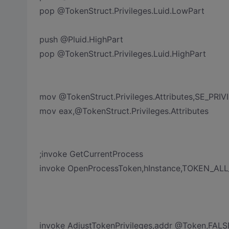
pop @TokenStruct.Privileges.Luid.LowPart
push @Pluid.HighPart
pop @TokenStruct.Privileges.Luid.HighPart
mov @TokenStruct.Privileges.Attributes,SE_PR
mov eax,@TokenStruct.Privileges.Attributes
;invoke GetCurrentProcess
invoke OpenProcessToken,hInstance,TOK
invoke AdjustTokenPrivileges,addr @Token,FAL