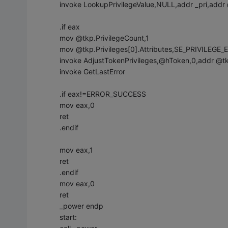
invoke LookupPrivilegeValue,NULL,addr _pri,addr 
.if eax
mov @tkp.PrivilegeCount,1
mov @tkp.Privileges[0].Attributes,SE_PRIVILEGE
invoke AdjustTokenPrivileges,@hToken,0,addr 
invoke GetLastError
.if eax!=ERROR_SUCCESS
mov eax,0
ret
.endif
mov eax,1
ret
.endif
mov eax,0
ret
_power endp
start: