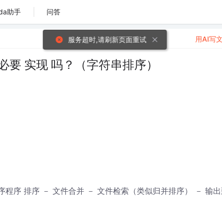
da助手
问答
用AI写
服务超时,请刷新页面重试
必要 实现 吗？（字符串排序）
序程序 排序 － 文件合并 － 文件检索（类似归并排序） － 输出