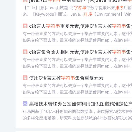
java取出
字符串
中的后四位_[原]Java面试题-将
字
【Title】[原]Java面试题-将
字符串
中数字提取出来
排序
后输
来。【Keywords】面试、Java、
排序
【Environment】Windo
gs.com【URL】http://w...
c语言去
字符串
重复元素,使用C语言去掉
字符串
集
有一种最直接的方法可以去掉一个集合中重复的元素，这种方
如果交给下面去做，最直接的选择就是使用map，在java中，我
STL的同类集合可以使用，在各类高级语言中，就更不必说
c语言集合除去相同元素,使用C语言去掉
字符串
集
言内力修炼...
有一种最直接的方法可以去掉一个集合中重复的元素，这种方
如果交给下面去做，最直接的选择就是使用map，在java中，我
STL的同类集合可以使用，在各类高级语言中，就更不必说
使用C语言去掉
字符串
集合重复元素
言内力修炼...
有一种最直接的方法可以去掉一个集合中重复的元素，这种方
如果交给下面去做，最直接的选择就是使用map，在java中，我
STL的同类集合可以使用，在各类高级语言中，就更不必说
高校技术转移办公室如何利用知识图谱精准定位产业
言内力修...
科易网基于40亿+科创知识图谱数据库，深度探索AI技术
的多样化应用场景，研究科技创新领域的AI+数智化解决方