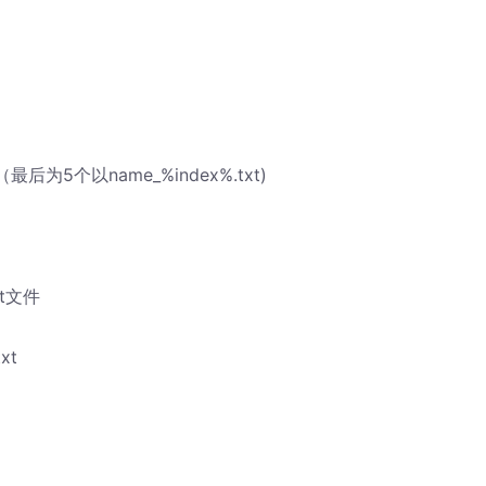
为5个以name_%index%.txt)
xt文件
xt