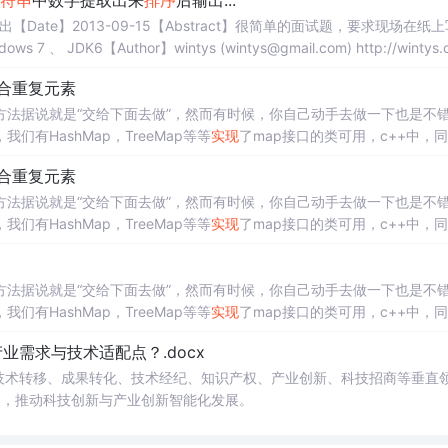
符串
中数字提取出来
排序
后输出...
出【Date】2013-09-15【Abstract】很简单的面试题，要求现场在纸
ws 7 、 JDK6【Author】wintys (wintys@gmail.com) http://wintys.
合重复元素
法据说就是“交给下面去做”，然而有时候，你自己动手去做一下也是不
们有HashMap，TreeMap等等
实现
了map接口的类可用，c++中，
了，然而在c中，就没有那么幸运了，很多东西需要你来自己
实现
。根据《
合重复元素
法据说就是“交给下面去做”，然而有时候，你自己动手去做一下也是不
们有HashMap，TreeMap等等
实现
了map接口的类可用，c++中，
了，然而在c中，就没有那么幸运了，很多东西需要你来自己
实现
。根据《
法据说就是“交给下面去做”，然而有时候，你自己动手去做一下也是不
们有HashMap，TreeMap等等
实现
了map接口的类可用，c++中，
了，然而在c中，就没有那么幸运了，很多东西需要你来自己
实现
。 根据
需求与技术适配点？.docx
在技术转移、成果转化、技术经纪、知识产权、产业创新、科技招商等垂直
案，推动科技创新与产业创新智能化发展。