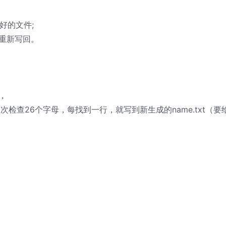
序分好的文件;
重新写回。
，
检查26个字母，每找到一行，就写到新生成的name.txt（要