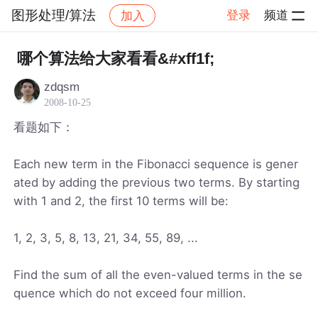
图形处理/算法
登录
频道
加入
帖子详情
社区
图形处理/算法
哪个算法给大家看看&#xff1f;
zdqsm
2008-10-25
看题如下：
Each new term in the Fibonacci sequence is gener
ated by adding the previous two terms. By starting
with 1 and 2, the first 10 terms will be:
1, 2, 3, 5, 8, 13, 21, 34, 55, 89, ...
Find the sum of all the even-valued terms in the se
quence which do not exceed four million.