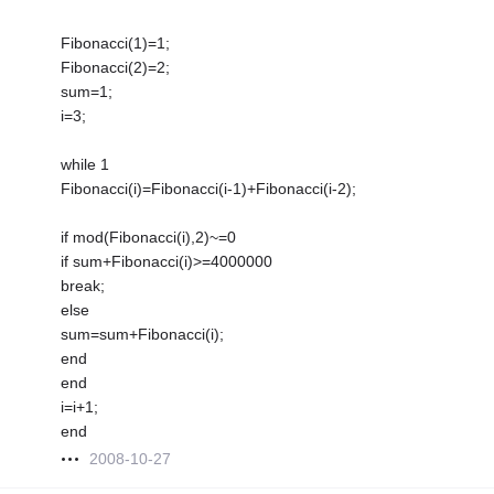
Fibonacci(1)=1;
Fibonacci(2)=2;
sum=1;
i=3;
while 1
Fibonacci(i)=Fibonacci(i-1)+Fibonacci(i-2);
if mod(Fibonacci(i),2)~=0
if sum+Fibonacci(i)>=4000000
break;
else
sum=sum+Fibonacci(i);
end
end
i=i+1;
end
2008-10-27