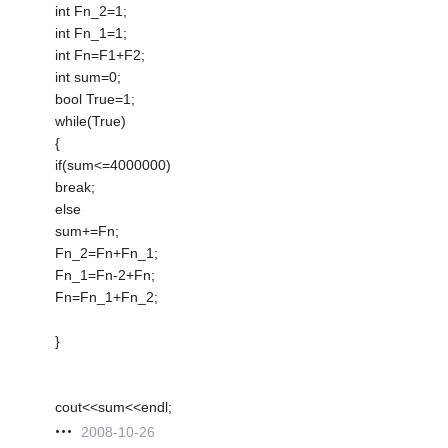
int Fn_2=1;
int Fn_1=1;
int Fn=F1+F2;
int sum=0;
bool True=1;
while(True)
{
if(sum<=4000000)
break;
else
sum+=Fn;
Fn_2=Fn+Fn_1;
Fn_1=Fn-2+Fn;
Fn=Fn_1+Fn_2;
}
cout<<sum<<endl;
2008-10-26