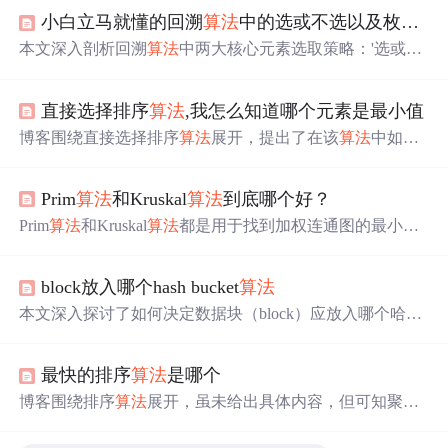
小白立马就懂的回溯
算法
中的选或不选以及枚举选哪个问题
本文深入剖析回溯
算法
中两大核心元素选取策略：'选或不
选'（二叉递归路径，无循环，顺序处理每个元素）与'枚举
选哪个'（for循环遍历可选范围，起始索引i+1保证不重
直接选择排序
算法
,我怎么知道哪个元素是最小值
复）。二者均基于递归实现回溯思想——‘选了再撤销’，
适用于子集、组合等典型问题。重点区分其结构特征、适
博客围绕直接选择排序
算法
展开，提出了在该
算法
中如何
用场景及去重机制。
确定哪个元素是最小值的问题，聚焦于信息技术领域的排
序
算法
相关内容。
Prim
算法
和Kruskal
算法
到底哪个好？
Prim
算法
和Kruskal
算法
都是用于找到加权连通图的最小生
成树，但策略不同。Prim
算法
从一个顶点开始，每次添加
最近的未连接顶点，而Kruskal则是按权重排序边并避免形
block放入哪个hash bucket
算法
成环。Kruskal在效率上优于Prim，因为它只需一次排序。
文章提供了两个
算法
的Java实现例子，并给出了一道相关
本文深入探讨了如何决定数据块（block）应放入哪个哈希
编程题的解题思路。
桶（hash bucket）的
算法
，包括常见的哈希函数设计、负
载均衡策略以及解决哈希冲突的方法。通过对不同哈希
算
最快的排序
算法
是哪个
法
的理解，读者将能更好地优化数据存储和检索效率。
博客围绕排序
算法
展开，虽未给出具体内容，但可知聚焦
于信息技术领域的排序
算法
这一关键内容，排序
算法
是
算
法
中的重要类别。