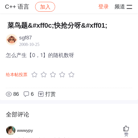
C++ 语言
登录
频道
加入
帖子详情
社区
C++ 语言
菜鸟题&#xff0c;快抢分呀&#xff01;
sgf87
2008-10-25
怎么产生【0，1】的随机数呀
给本帖投票
86
6
打赏
全部评论
wwwypy
赞