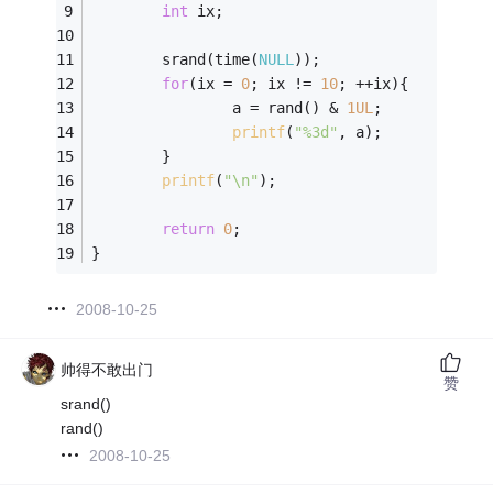
int
 ix;
        srand(time(
NULL
));
for
(ix = 
0
; ix != 
10
; ++ix){
                a = rand() & 
1U
L
;
printf
(
"%3d"
, a);
        }
printf
(
"\n"
);
return
0
;
}
2008-10-25
帅得不敢出门
赞
srand()
rand()
2008-10-25