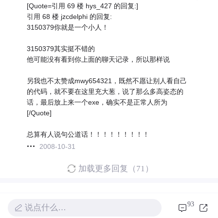
[Quote=引用 69 楼 hys_427 的回复:]
引用 68 楼 jzcdelphi 的回复:
3150379你就是一个小人！
3150379其实挺不错的
他可能没有看到你上面的聊天记录，所以那样说
另我也不太赞成mwy654321，既然不愿让别人看自己
的代码，就不要在这里充大葱，说了那么多高姿态的
话，最后放上来一个exe，确实不是正常人所为
[/Quote]
总算有人说句公道话！！！！！！！！！
2008-10-31
加载更多回复（71）
ms17-010 php版本,ms17-010补丁
xp
版
93
说点什么…
MS17-010补丁是一款针对WannaCry勒索病毒的
系统
补丁，