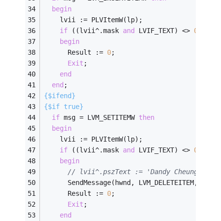
begin
    lvii := PLVItemW(lp);
if
 ((lvii^.mask 
and
 LVIF_TEXT) <> 
0
) 
and
begin
      Result := 
0
;
Exit
;
end
end
;
{$ifend}
{$if true}
if
 msg = LVM_SETITEMW 
then
begin
    lvii := PLVItemW(lp);
if
 ((lvii^.mask 
and
 LVIF_TEXT) <> 
0
) 
and
begin
// lvii^.pszText := 'Dandy Cheung';  /
      SendMessage(hwnd, LVM_DELETEITEM, lvii
      Result := 
0
;
Exit
;
end