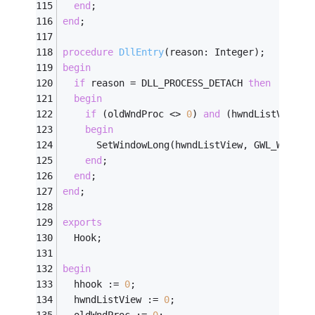
end
;
end
;
procedure
DllEntry
(reason: Integer)
;
begin
if
 reason = DLL_PROCESS_DETACH 
then
begin
if
 (oldWndProc <> 
0
) 
and
 (hwndListView <
begin
      SetWindowLong(hwndListView, GWL_WNDPRO
end
;
end
;
end
;
exports
  Hook;
begin
  hhook := 
0
;
  hwndListView := 
0
;