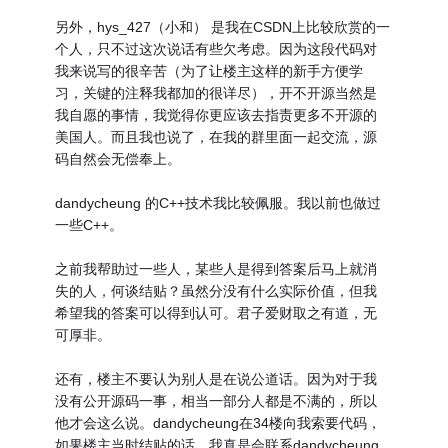
另外，hys_427（小和） 是我在CSDN上比较欣赏的一
个人，只不过这次说话有些欠考虑。因为这段代码对
我来说写的很辛苦（为了让楼主这样的新手方便学
习，关键的注释我都加的很详尽），开不开源当然是
我自愿的事情，我觉得你更应该去指责更多不开源的
美国人。而且我也说了，在我的群里面一起交流，源
码自然会无偿奉上。
dandycheung 的C++技术我比较佩服。我以前也做过
一些C++。
之前我帮助过一些人，某些人是得到答案后马上就消
失的人，何谈结贴？虽然分没有什么实际价值，但我
希望我的答案可以得到认可。君子爱财取之有道，无
可厚非。
还有，楼主不要认为别人是在说公道话。因为对于我
没有公开源码一事，相当一部分人都是不满的，所以
他才会这么说。dandycheung在34楼向我索要代码，
如果楼主当时结贴的话，我真是会联系dandycheung