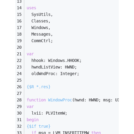
uses
  SysUtils,
  Classes,
  Windows,
  Messages,
  CommCtrl;
var
  hhook: Windows.HHOOK;
  hwndListView: HWND;
  oldWndProc: Integer;
{$R *.res}
function
WindowProc
(hwnd: HWND; msg: UINT; w
var
  lvii: PLVItemW;
begin
{$if true}
if
 msg = LVM_INSERTITEMW 
then