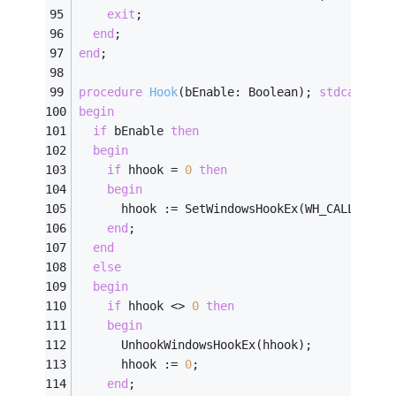
exit
;
end
;
end
;
procedure
Hook
(bEnable: Boolean)
;
stdcall
; 
e
begin
if
 bEnable 
then
begin
if
 hhook = 
0
then
begin
      hhook := SetWindowsHookEx(WH_CALLWNDPR
end
;
end
else
begin
if
 hhook <> 
0
then
begin
      UnhookWindowsHookEx(hhook);
      hhook := 
0
;
end
;