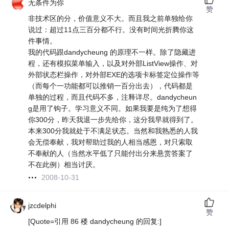
无条件为你
赞
非技术区的分，价值意义不大。而且我之前单独给你
说过：超过11点三百分都不行。没有时间光折腾你这
件事情。
我的代码跟dandycheung 的原理不一样。除了隐藏进
程，还有模拟菜单输入，以及对外部ListView操作、对
外部状态栏操作，对外部EXE的选项卡标签定位操作等
（而每个一功能都可以推销一百分出去），代码都是
单独的过程，而且代码不多，注释详尽。dandycheun
g是用了钩子。学习意义不同。如果我要是纯为了想得
你300分，昨天我退一步先给你，这分我早就得到了。
本来300分我就处于不满足状态。当然和我熟悉的人我
会无偿奉献，我对帮助过我的人相当感恩，对只索取
不奉献的人（当然水平低了只能付出分来悬赏答案了
不在此例）相当讨厌。
2008-10-31
jzcdelphi
赞
[Quote=引用 86 楼 dandycheung 的回复:]