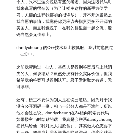
个人，只不过这次说话有些欠考虑。因为这段代码对
我来说写的很辛苦（为了让楼主这样的新手方便学
习，关键的注释我都加的很详尽），开不开源当然是
我自愿的事情，我觉得你更应该去指责更多不开源的
美国人。而且我也说了，在我的群里面一起交流，源
码自然会无偿奉上。
dandycheung 的C++技术我比较佩服。我以前也做过
一些C++。
之前我帮助过一些人，某些人是得到答案后马上就消
失的人，何谈结贴？虽然分没有什么实际价值，但我
希望我的答案可以得到认可。君子爱财取之有道，无
可厚非。
还有，楼主不要认为别人是在说公道话。因为对于我
没有公开源码一事，相当一部分人都是不满的，所以
他才会这么说。dandycheung在34楼向我索要代码，
如果楼主当时结贴的话，我真是会联系dandycheung
把代码给他（我对此人很欣赏）。其实做人心态要平
和一些，如果当初我不说我会隐藏进程，你这个贴子