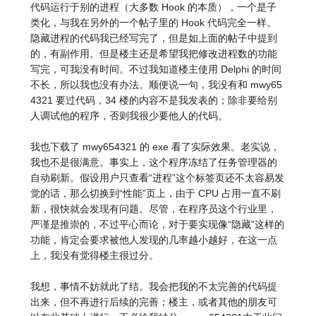
代码运行于别的进程（大多数 Hook 的本质），一个是子
类化，与我在另外的一个帖子里的 Hook 代码完全一样。
隐藏进程的代码我已经写完了，但是如上面的帖子中提到
的，有副作用。但是楼主还是希望我把修改进程数的功能
写完，可我没有时间。不过我知道楼主使用 Delphi 的时间
不长，所以我也没有办法。顺便说一句，我没有和 mwy65
4321 要过代码，34 楼的内容不是我发表的；除非要给别
人调试他的程序，否则我很少要他人的代码。
我也下载了 mwy654321 的 exe 看了实际效果。老实说，
我也不是很满意。事实上，这个程序冻结了任务管理器的
自动刷新。假设用户只查看“进程”这个标签页还不太容易发
觉的话，那么切换到“性能”页上，由于 CPU 占用一直不刷
新，很快就会发现有问题。尽管，在程序员这个行业里，
严谨是推崇的，不过平心而论，对于要实现像“隐藏”这样的
功能，肯定会要求被他人发现的几率越小越好，在这一点
上，我没有觉得楼主很过分。
我想，事情不妨就此了结。我会把我的不太完善的代码提
出来，但不再进行后续的完善；楼主，或者其他的朋友可