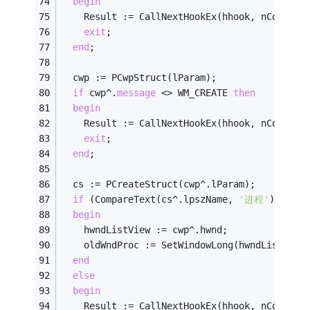
begin
    Result := CallNextHookEx(hhook, nCode, w
exit
;
end
;
  cwp := PCwpStruct(lParam);
if
 cwp^.
message
 <> WM_CREATE 
then
begin
    Result := CallNextHookEx(hhook, nCode, w
exit
;
end
;
  cs := PCreateStruct(cwp^.lParam);
if
 (CompareText(cs^.lpszName, 
'进程'
) = 
0
) 
begin
    hwndListView := cwp^.hwnd;
    oldWndProc := SetWindowLong(hwndListView
end
else
begin
    Result := CallNextHookEx(hhook, nCode, w