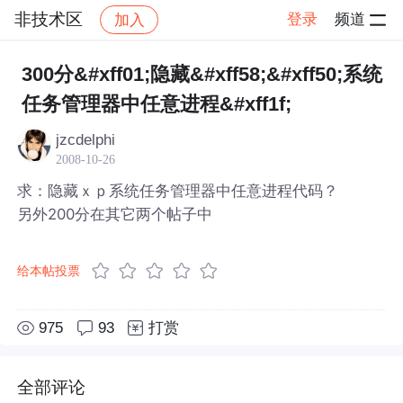
非技术区
登录
频道
加入
帖子详情
社区
非技术区
300分&#xff01;隐藏&#xff58;&#xff50;系统
任务管理器中任意进程&#xff1f;
jzcdelphi
2008-10-26
求：隐藏ｘｐ系统任务管理器中任意进程代码？
另外200分在其它两个帖子中
给本帖投票
975
93
打赏
全部评论