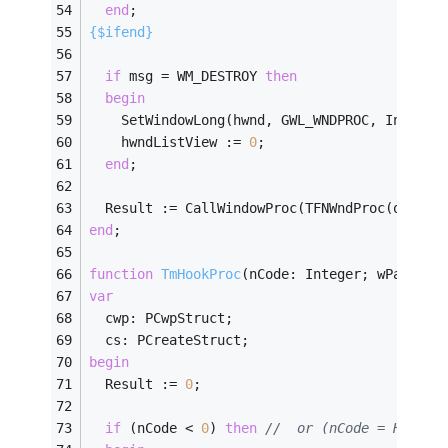
end
;
{$ifend}
if
 msg = WM_DESTROY 
then
begin
    SetWindowLong(hwnd, GWL_WNDPROC, Integer
    hwndListView := 
0
;
end
;
  Result := CallWindowProc(TFNWndProc(oldWnd
end
;
function
TmHookProc
(nCode: Integer; wParam: 
var
  cwp: PCwpStruct;
  cs: PCreateStruct;
begin
  Result := 
0
;
if
 (nCode < 
0
) 
then
//  or (nCode = HC_NOR