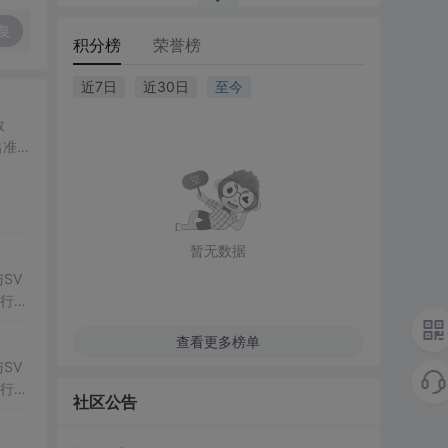
复
积分榜
荣誉榜
近7日
近30日
至今
数
出准确
常方
暂无数据
SV
行np
项目
查看更多榜单
SV
行np
社区公告
项目