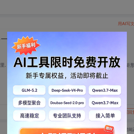
用AI写
 在另一个 CRect 里的移动范围
. 移动整个 " CRectTracker 矩形框 " 时, " CRectTracker 矩
转发到动态
举报
写回
切换为时间