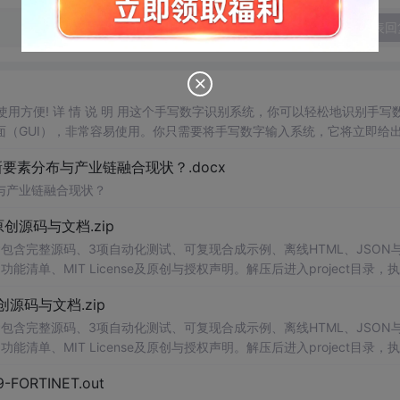
发表回
，使用方便! 详 情 说 明 用这个手写数字识别系统，你可以轻松地识别手写
（GUI），非常容易使用。你只需要将手写数字输入系统，它将立即给
、工作还是日常生活，都能为你提供快速和准确的识别服务。它是
一个
非
素分布与产业链融合现状？.docx
与产业链融合现状？
.0-原创源码与文档.zip
包含完整源码、3项自动化测试、可复现合成示例、离线HTML、JSON与
能清单、MIT License及原创与授权声明。解压后进入project目录，执
告，也可通过本地静态服务器打开网页。运行时零第三方依赖，不包含热点产品或开源
.0-原创源码与文档.zip
。适合前端开发、AI应用工程、测试审计和课程实践。
包含完整源码、3项自动化测试、可复现合成示例、离线HTML、JSON与
能清单、MIT License及原创与授权声明。解压后进入project目录，执
告，也可通过本地静态服务器打开网页。运行时零第三方依赖，不包含热点产品或开源
29-FORTINET.out
。适合前端开发、AI应用工程、测试审计和课程实践。