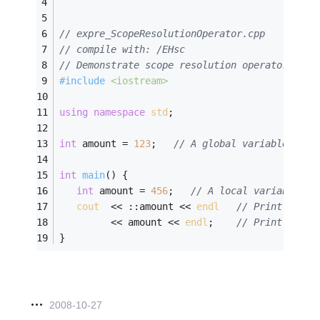
// expre_ScopeResolutionOperator.cpp
// compile with: /EHsc
// Demonstrate scope resolution operator
#
include
<iostream>
using
namespace
std
;
int
 amount = 
123
;   
// A global variable
int
main
()
{
int
 amount = 
456
;   
// A local variable
cout
  << ::amount << 
endl
// Print the g
         << amount << 
endl
;    
// Print the l
}
2008-10-27