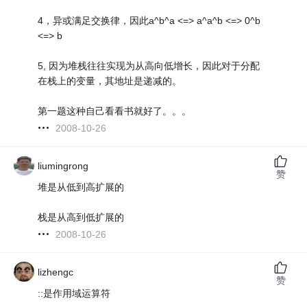
4，异或满足交换律，因此a^b^a <=> a^a^b <=> 0^b
<=> b
5, 因为堆栈往往实现为从高向低增长，因此对于分配
在栈上的变量，其地址是递减的。
第一题这种自己看看书就好了。。。
2008-10-26
liumingrong
赞
堆是从低到高扩展的
栈是从高到低扩展的
2008-10-26
lizhengc
赞
::是作用域运算符