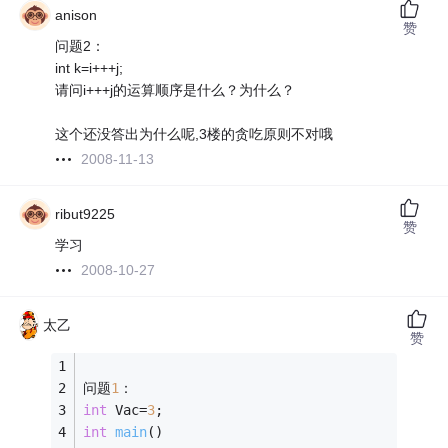
anison
赞
问题2：
int k=i+++j;
请问i+++j的运算顺序是什么？为什么？
这个还没答出为什么呢,3楼的贪吃原则不对哦
2008-11-13
ribut9225
赞
学习
2008-10-27
太乙
赞
问题
1
： 
int
 Vac=
3
; 
int
main
()