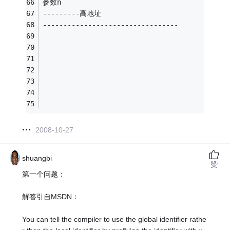
参数n
---------高地址
---------------------------------
2008-10-27
shuangbi
赞
第一个问题：
解答引自MSDN：
You can tell the compiler to use the global identifier rathe