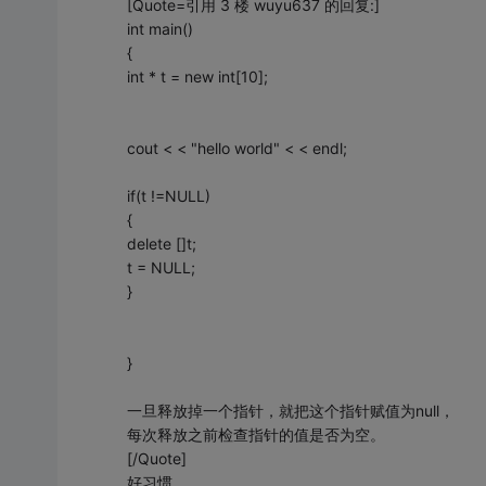
[Quote=引用 3 楼 wuyu637 的回复:]
int main()
{
int * t = new int[10];
cout < < "hello world" < < endl;
if(t !=NULL)
{
delete []t;
t = NULL;
}
}
一旦释放掉一个指针，就把这个指针赋值为null，
每次释放之前检查指针的值是否为空。
[/Quote]
好习惯