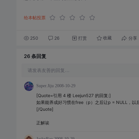
给本帖投票
250
26
打赏
分享
收藏
26 条
回复
请发表友善的回复…
Super.Jiju
2008-10-29
[Quote=引用 4 楼 Leejun527 的回复:]
如果能养成好习惯在free（p）之后让p = NULL
[/Quote]
正解诶
JackyRao
2008-10-29