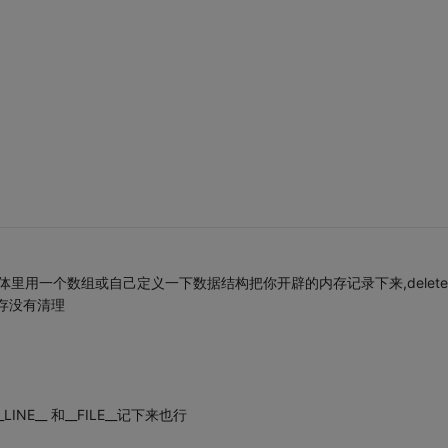
函数体里用一个数组或自己定义一下数据结构把你开辟的内存记录下来,delet
存没有清理
NE__ 和__FILE__记下来也行