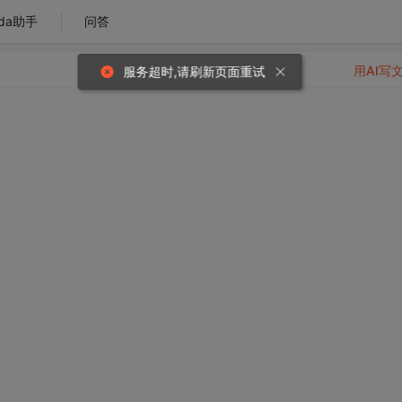
da助手
问答
用AI写