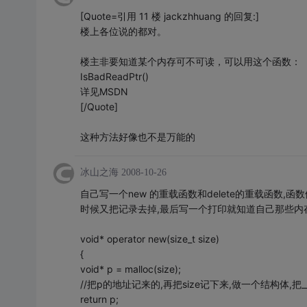
[Quote=引用 11 楼 jackzhhuang 的回复:]
楼上各位说的都对。
楼主非要知道某个内存可不可读，可以用这个函数：
IsBadReadPtr()
详见MSDN
[/Quote]
这种方法好像也不是万能的
冰山之海
2008-10-26
自己写一个new 的重载函数和delete的重载函数,
时候又把记录去掉,最后写一个打印就知道自己那些内
void* operator new(size_t size)
{
void* p = malloc(size);
//把p的地址记来的,再把size记下来,做一个结构体,把__LI
return p;