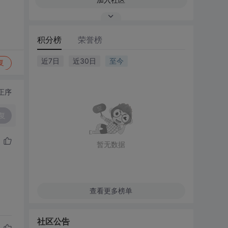
积分榜
荣誉榜
近7日
近30日
至今
复
正序
复
暂无数据
查看更多榜单
社区公告