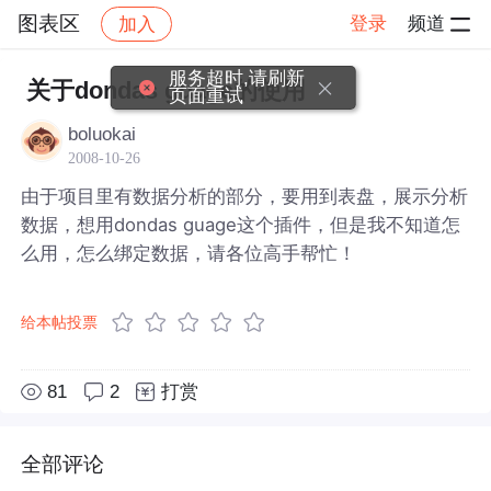
图表区
登录
频道
加入
帖子详情
社区
图表区
服务超时,请刷新
关于dondas guage的使用
页面重试
boluokai
2008-10-26
由于项目里有数据分析的部分，要用到表盘，展示分析
数据，想用dondas guage这个插件，但是我不知道怎
么用，怎么绑定数据，请各位高手帮忙！
给本帖投票
81
2
打赏
全部评论