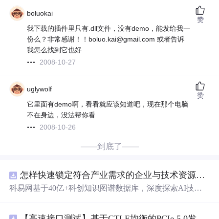
boluokai
赞
我下载的插件里只有.dll文件，没有demo，能发给我一
份么？非常感谢！！boluo.kai@gmail.com 或者告诉
我怎么找到它也好
2008-10-27
uglywolf
赞
它里面有demo啊，看看就应该知道吧，现在那个电脑
不在身边，没法帮你看
2008-10-26
——到底了——
怎样快速锁定符合产业需求的企业与技术资源？.docx
科易网基于40亿+科创知识图谱数据库，深度探索AI技术
在技术转移、成果转化、技术经纪、知识产权、产业创
新、科技招商等垂直领域的多样化应用场景，研究科技创
【高速接口测试】基于CTLE均衡的PCIe 5.0发射机抖动测量方法：32 GT/s速率下精确评估硅基抖动分量的技术方案
新领域的AI+数智化解决方案，推动科技创新与产业创新