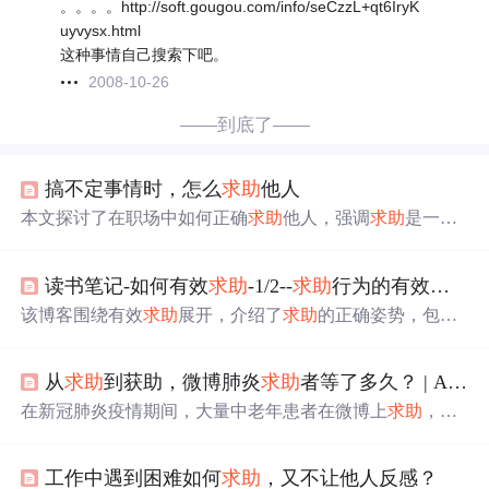
。。。。http://soft.gougou.com/info/seCzzL+qt6IryK
uyvysx.html
这种事情自己搜索下吧。
2008-10-26
——到底了——
搞不定事情时，怎么
求助
他人
本文探讨了在职场中如何正确
求助
他人，强调
求助
是一种
重要的能力。文章提供了
求助
前的准备、
求助
过程中的注
意事项以及如何认清责任的指导，帮助读者有效提升职场
读书笔记-如何有效
求助
-1/2--
求助
行为的有效姿态
沟通技巧。
该博客围绕有效
求助
展开，介绍了
求助
的正确姿势，包括
行动指南、策略及可能的反应。分析了有些人不会
求助
的
原因，如五种恐惧。还探讨了
求助
和助人时感觉糟糕的缘
从
求助
到获助，微博肺炎
求助
者等了多久？ | Alfred数据室
由，提及互惠类型，指出当今工作需依赖合作，要忍受
求
助
的小折磨。
在新冠肺炎疫情期间，大量中老年患者在微博上
求助
，数
据显示50岁以上患者占81.9%，多为重症并伴有基础疾病。
求助
高峰集中在2月4日至7日，平均等待援助时间为13天，
工作中遇到困难如何
求助
，又不让他人反感？
仅26.5%的
求助
者最终获得帮助。