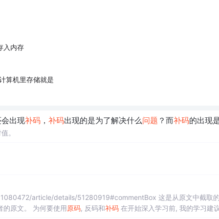
1存入内存
在计算机里存储就是
还会出现
补码
，
补码
出现的是为了解决什么
问题
？而
补码
的出现是为了解
对值。
段，对小错误进行了一些改动，更加深入的分析，请参考作者的原文。 为何要使用
原码
, 反码和
补码
在开始深入学习前, 我的学习建议是
的表示方式以及计算方法. ...