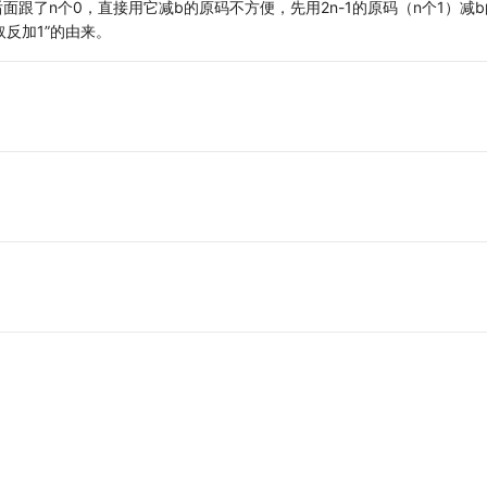
后面跟了n个0，直接用它减b的原码不方便，先用2n-1的原码（n个1）减b
取反加1”的由来。