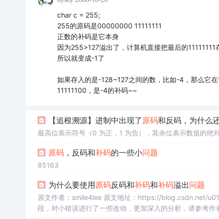
char c = 255;
255的原码是00000000 11111111
正数的补码是它本身
因为255>127溢出了，计算机直接把最后的1111111
所以就变成-1了
如果存入的是-128~127之间的数，比如-4，那么它
11111100，是-4的补码~~
【追根溯源】进制中出现了
原码
和反码，为什么
最高位表示符号（0 为正，1 为负），其余位表示数值的绝
原码
，反码和
补码
的一些小
问题
85163
为什么要使用
原码
反码和
补码
和
补码
溢出
问题
原文作者：smile4lee 原文地址：https://blog.csdn.net/u011080472/article/details/51280919#commentBox 这是从原文中截取的一
先”死记硬背”上面的
原码
, 反码和
补码