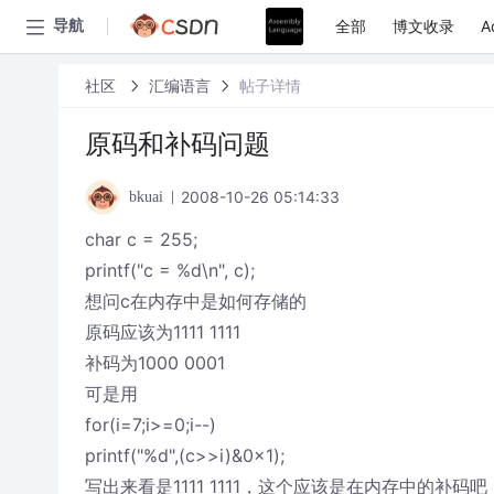
全部
博文收录
A
导航
社区
汇编语言
帖子详情
原码和补码问题
2008-10-26 05:14:33
bkuai
char c = 255;
printf("c = %d\n", c);
想问c在内存中是如何存储的
原码应该为1111 1111
补码为1000 0001
可是用
for(i=7;i>=0;i--)
printf("%d",(c>>i)&0x1);
写出来看是1111 1111，这个应该是在内存中的补码吧