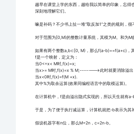
越早在课堂上学的东西，越给我以简单的印象，忘得
深刻地理解它们。
嘛是补码？不少书上扯一堆“取反加1”之类的规则，
对于范围为[0,M)的整数计量系统，其模为M。和为
如果有两个整数a,b∈[0, M)，那么f(a-b)==f(a+c)
f是一个映射，定义为：
当0<=x< M时,f(x)=x;
当x>= M时,f(x)=x % M;-------->此时就要消除溢出
当x<0时,f(x)=f(M +x).
其中%为取余运算(效果同编程语言中的取模运算)。
在计算机中，f是由溢出隐式实现的，所以天生就有a-
于是，为了便于执行减运算，计算机就把-b表示为其
假设机器字有n位，那么M=2n，c=2n-b。