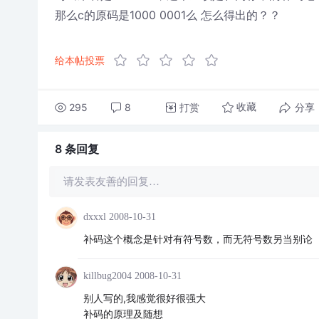
那么c的原码是1000 0001么 怎么得出的？？
给本帖投票
295
8
打赏
分享
收藏
8 条
回复
请发表友善的回复…
dxxxl
2008-10-31
补码这个概念是针对有符号数，而无符号数另当别论
killbug2004
2008-10-31
别人写的,我感觉很好很强大
补码的原理及随想