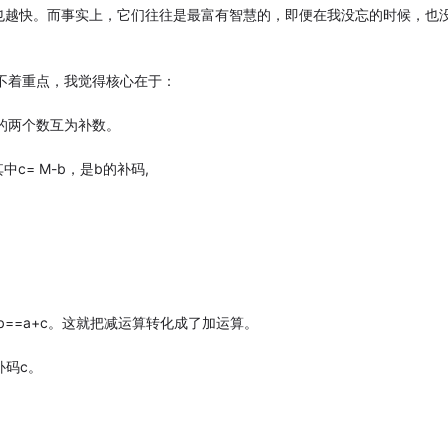
也越快。而事实上，它们往往是最富有智慧的，即便在我没忘的时候，也
很不着重点，我觉得核心在于：
M的两个数互为补数。
，其中c= M-b，是b的补码,
b==a+c。这就把减运算转化成了加运算。
补码c。