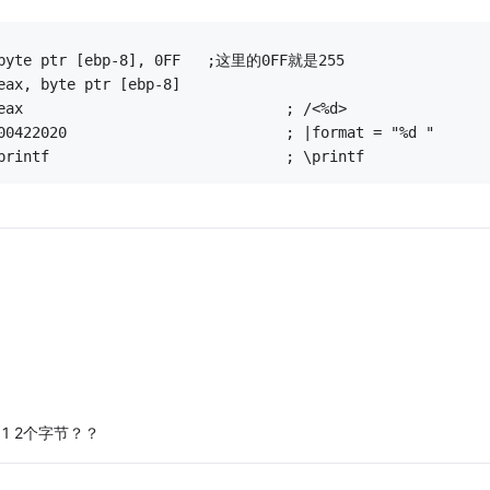
  byte ptr [ebp-8], 0FF   ;这里的0FF就是255
eax, byte ptr [ebp-8]
eax                              ; /<%d>
00422020                         ; |format = "%d "
printf                           ; \printf
11 2个字节？？