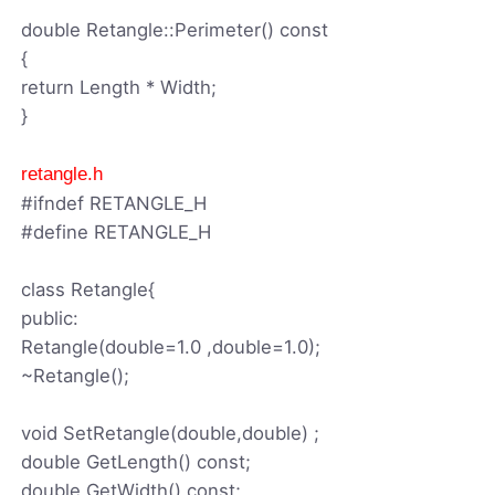
double Retangle::Perimeter() const
{
return Length * Width;
}
retangle.h
#ifndef RETANGLE_H
#define RETANGLE_H
class Retangle{
public:
Retangle(double=1.0 ,double=1.0);
~Retangle();
void SetRetangle(double,double) ;
double GetLength() const;
double GetWidth() const;