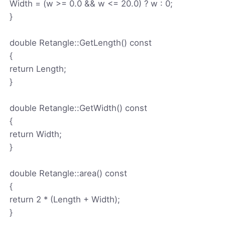
Width = (w >= 0.0 && w <= 20.0) ? w : 0;
}
double Retangle::GetLength() const
{
return Length;
}
double Retangle::GetWidth() const
{
return Width;
}
double Retangle::area() const
{
return 2 * (Length + Width);
}