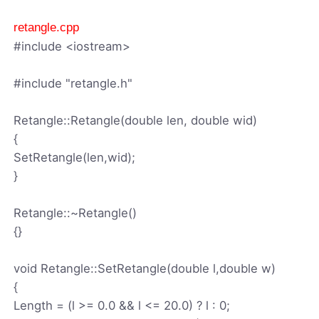
retangle.cpp
#include <iostream>
#include "retangle.h"
Retangle::Retangle(double len, double wid)
{
SetRetangle(len,wid);
}
Retangle::~Retangle()
{}
void Retangle::SetRetangle(double l,double w)
{
Length = (l >= 0.0 && l <= 20.0) ? l : 0;