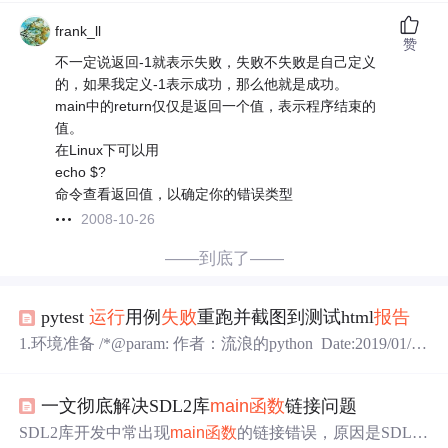
frank_ll
赞
不一定说返回-1就表示失败，失败不失败是自己定义
的，如果我定义-1表示成功，那么他就是成功。
main中的return仅仅是返回一个值，表示程序结束的
值。
在Linux下可以用
echo $?
命令查看返回值，以确定你的错误类型
2008-10-26
——到底了——
pytest
运行
用例
失败
重跑并截图到测试html
报告
1.环境准备 /*@param: 作者：流浪的python Date:2019/01/19
env:python 3.7(由于3.0-3.5以下部分pytest可能有部分兼容问
题安装建议2.7-2.9,3.5-最新) pip install pytest专属 pytest框架
一文彻底解决SDL2库
main
函数
链接问题
包 pip install pytest-html pytest自己专属
报告
包 pip install p...
SDL2库开发中常出现
main
函数
的链接错误，原因是SDL.h