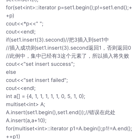
for(set<int>::iterator p=set1.begin();p!=set1.end();+
+p)
cout<<*p<<" ";
cout<<endl;
if(set1.insert(3).second)//把3插入到set1中
//插入成功则set1.insert(3).second返回1，否则返回0
//此例中，集中已经有3这个元素了，所以插入将失败
cout<<"set insert success";
else
cout<<"set insert failed";
cout<<endl;
int a[] = {4, 1, 1, 1, 1, 1, 0, 5, 1, 0};
multiset<int> A;
A.insert(set1.begin(),set1.end());//错误在此处
A.insert(a,a+10);
for(multiset<int>::iterator p1=A.begin();p1!=A.end();
++p1)