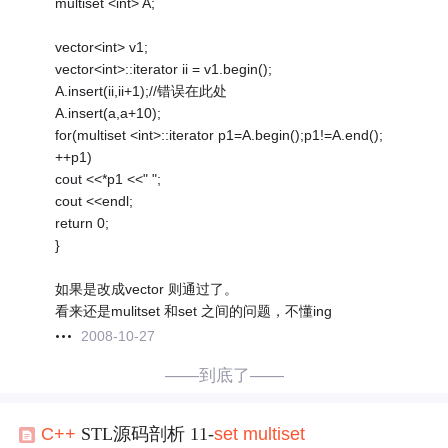
multiset <int> A;
vector<int> v1;
vector<int>::iterator ii = v1.begin();
A.insert(ii,ii+1);//错误在此处
A.insert(a,a+10);
for(multiset <int>::iterator p1=A.begin();p1!=A.end();
++p1)
cout <<*p1 <<" ";
cout <<endl;
return 0;
}
如果是改成vector 则通过了。
看来还是mulitset 和set 之间的问题，不懂ing
2008-10-27
——到底了——
C++
STL源码剖析 11-
set
multi
set