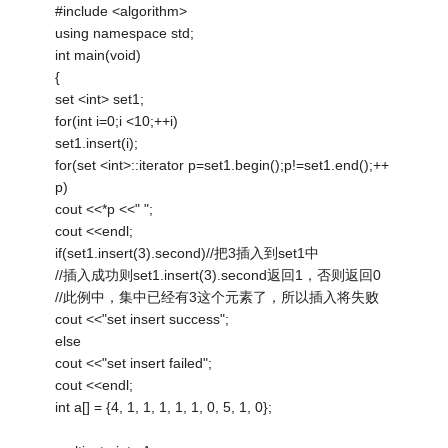
#include <algorithm>
using namespace std;
int main(void)
{
set <int> set1;
for(int i=0;i <10;++i)
set1.insert(i);
for(set <int>::iterator p=set1.begin();p!=set1.end();++
p)
cout <<*p <<" ";
cout <<endl;
if(set1.insert(3).second)//把3插入到set1中
//插入成功则set1.insert(3).second返回1，否则返回0
//此例中，集中已经有3这个元素了，所以插入将失败
cout <<"set insert success";
else
cout <<"set insert failed";
cout <<endl;
int a[] = {4, 1, 1, 1, 1, 1, 0, 5, 1, 0};