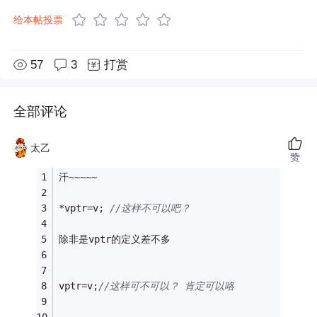
给本帖投票
57
3
打赏
全部评论
太乙
赞
汗~~~~~
*vptr=v; 
//这样不可以吧？
除非是vptr的定义差不多
vptr=v;
//这样可不可以？ 肯定可以咯