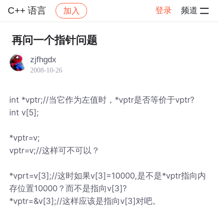
C++ 语言
登录
频道
加入
帖子详情
社区
C++ 语言
再问一个指针问题
zjfhgdx
2008-10-26
int *vptr;//当它作为左值时，*vptr是否等价于vptr?
int v[5];
*vptr=v;
vptr=v;//这样可不可以？
*vprt=v[3];//这时如果v[3]=10000,是不是*vptr指向内
存位置10000？而不是指向v[3]?
*vptr=&v[3];//这样应该是指向v[3]对吧。