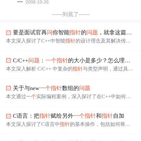
2008-10-26
——到底了——
要是面试官再
问
你智能
指针
的
问
题
，就拿这篇文章“盘他”！！！
本文深入探讨了C++中智能
指针
的设计理念及其解决传统
指针
问
题
的方式，包括内存泄漏和多重释放等
问
题
。通过
一个
具体实现案例，详细介绍了基于引用计数的智能
指针
C/C++
问
题
：
一个
指针
的大小是多少？怎么理解
指
工作原理，并提供了
一个
简单的测试程序来验证其功能。
本文深入解析 C/C++ 中复杂的
指针
与类型声明，通过具体
实例讲解如何正确理解各种类型的声明方式，包括函数
指
针
、const 修饰符及
指针
的大小等
问
题
。
关于与new
一个
指针
数组的
问
题
本文通过
一个
实际编程案例，深入探讨了在C++中如何正
确使用new操作符来创建
指针
数组，以及在操作过程中常
见的错误和解决方法。文章详细解释了为什么不能直接将n
C语言：把
指针
赋给另外
一个
指针
和
指针
自加
ew操作符创建的对象
指针
赋值给
指针
数组元素，并提供了
正确的初始化和释放内存的方法。
本文深入探讨了C语言中
指针
的基本操作，包括如何将
一
个
指针
的值赋给另
一个
指针
，以及
指针
自增的用法。通过
具体代码示例，解释了在遍历字符串时使用
指针
复制的重