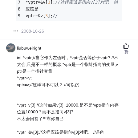
*vptr=&v[
3
];
//这样应该是指向v[3]对吧  错
应该是
vptr=&v[
3
];
//
2008-10-26
liubuweiright
赞
int *vptr;//当它作为左值时，*vptr是否等价于vptr? //不
太会,只是不一样的概念,*vptr是一个指针指向的变量,v
ptr是一个指针变量
*vptr=v;
vptr=v;//这样可不可以？ //可以的
*vprt=v[3];//这时如果v[3]=10000,是不是*vptr指向内存
位置10000？而不是指向v[3]?
不太会回答了!!!靠你自己
*vptr=&v[3];//这样应该是指向v[3]对吧。 //是的