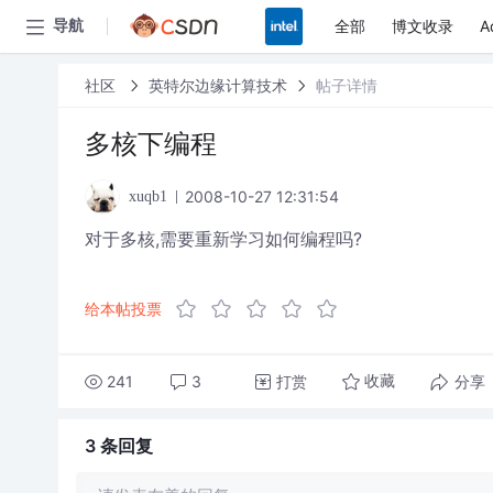
全部
博文收录
A
导航
社区
英特尔边缘计算技术
帖子详情
多核下编程
2008-10-27 12:31:54
xuqb1
对于多核,需要重新学习如何编程吗?
给本帖投票
241
3
打赏
分享
收藏
3 条
回复