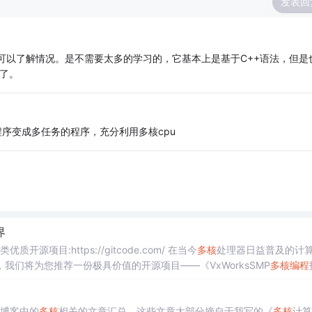
发表回
一下可以了解情况。是不需要太多的学习的，它基本上是基于C++语法，但是
了。
行程序变成多任务的程序，充分利用多核cpu
界
质开源项目:https://gitcode.com/ 在当今
多核
处理器日益普及的计
我们将为您推荐一份极具价值的开源项目——《VxWorksSMP
多核
编程
项目介绍 《VxWorksSMP
多核
编程
指南.pdf》是一...
人博客中的
多核
相关的文章汇总，这些文章大部分摘自于我写的《
多核
计算