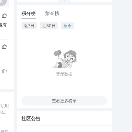
复
积分榜
荣誉榜
也有
近7日
近30日
至今
暂无数据
查看更多榜单
算机时
指
社区公告
与程