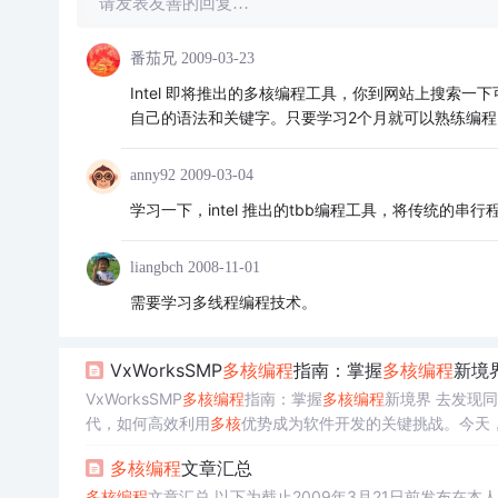
请发表友善的回复…
番茄兄
2009-03-23
Intel 即将推出的多核编程工具，你到网站上搜索
自己的语法和关键字。只要学习2个月就可以熟练编程
anny92
2009-03-04
学习一下，intel 推出的tbb编程工具，将传统的串
liangbch
2008-11-01
需要学习多线程编程技术。
VxWorksSMP
多核
编程
指南：掌握
多核
编程
新境
VxWorksSMP
多核
编程
指南：掌握
多核
编程
新境界 去发现同类优
代，如何高效利用
多核
优势成为软件开发的关键挑战。今天，
南》，帮助您深入了解和掌握VxWorks
多核
编程
的核心技巧。 
多核
编程
文章汇总
多核
编程
文章汇总 以下为截止2009年3月21日前发布在本