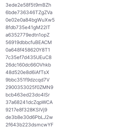
3ede2e58f5t9mBZh
6bde736346TZgZVa
0e02e0a84bgWuXw5
8fdb735e41gM22IT
a6352779edtn1opZ
56919dbbcfuBEACM
0a648f458620Y8T1
7c35ef7d435UEuC8
26dc160dc66OVhkb
48d520e8d6iAfTsX
9bbc351f9dzcqd7V
2900353025f0ZMN9
bcb463ed23do4lSr
37a68241dcZqpWCA
9217e8f328KSlVj9
de3b8e30d6PbLJ2w
2f643b223dsmcwYF