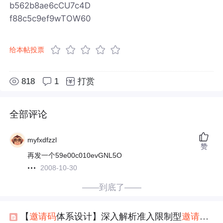
b562b8ae6cCU7c4D
f88c5c9ef9wTOW60
给本帖投票
818
1
打赏
全部评论
myfxdfzzl
赞
再发一个59e00c010evGNL5O
2008-10-30
——到底了——
【
邀请码
体系设计】深入解析准入限制型
邀请码
的