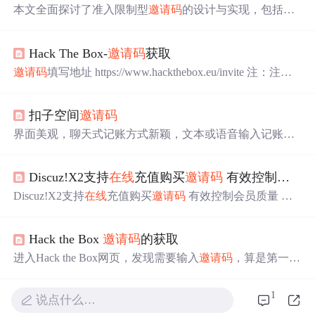
本文全面探讨了准入限制型
邀请码
的设计与实现，包括
邀
请码
的构成、存储与派发模式、以及高效的生成策略。文
中详细分析了预生成与池化、基于哈希函数的生成、分布
Hack The Box-
邀请码
获取
式ID生成，以及增量检查与回退机制等生成方案。此外，
还探讨了包括定时任务扫描、惰性过期验证，以及混合过
邀请码
填写地址 https://www.hackthebox.eu/invite 注：注册
期策略在内的多种
邀请码
过期管理策略，为设计高效、安
账号时需科学online 验证google机器人验证，提前准备好相
全的
邀请码
系统提供了一些可行的建议。
关报备 官网：https://www.hackthebox.eu 打开网址，往下
扣子空间
邀请码
翻，找到join 可以灵活运用ctrl+f 点开 如图: 点击F12（审查
元素/检查/查看源代码） 找到这个js脚本，如图 我们知道
界面美观，聊天式记账方式新颖，文本或语音输入记账快
了
邀请码
API的js脚本地址 打...
捷方便。自动分类功能和微信绑定实用，统计分析功能有
助于用户了解收支情况。，让您的开发和运营工作更轻松
Discuz!X2支持
在线
充值购买
邀请码
有效控制会员质量
高效。发现免费
在线
工具集！
Discuz!X2支持
在线
充值购买
邀请码
有效控制会员质量 什
么样的论坛最具价值？用硬通货做个形象的比喻，拥有一
斤黄金、十斤白银和百斤黄铜的家庭，究竟三者谁更富
Hack the Box
邀请码
的获取
有？不容置疑，当然是拥有黄金的家庭；同样，拥有高质
量会员的论坛就像拥有黄金的家庭，这样的论坛价值更
进入Hack the Box网页，发现需要输入
邀请码
，算是第一道
高；因为会员质量高了，那么会员相应产生的内容价值也
关卡吧 按下F12进入开发者页面，查看网页源码，在consol
高，而论坛价值更高。 很多时候，站长们为了提升论坛会
e中键入makeInviteCode()得到返回的数据如下： data: "Va b
1
说点什么…
员质量而费尽心思，找不到一些好的方法；
eqre gb trarengr gur vaivgr pbqr, znxr n CBFG erdhrfg gb /ncv/v