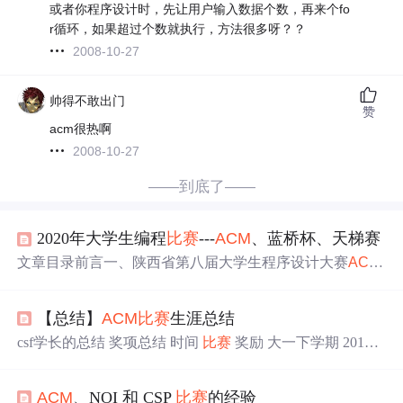
或者你程序设计时，先让用户输入数据个数，再来个fo
r循环，如果超过个数就执行，方法很多呀？？
2008-10-27
帅得不敢出门
赞
acm很热啊
2008-10-27
——到底了——
2020年大学生编程
比赛
---
ACM
、蓝桥杯、天梯赛
文章目录前言一、陕西省第八届大学生程序设计大赛
ACM
比赛
题目竞赛流程安排
比赛
心路历程
比赛
总结二、第十一
届蓝桥杯编程大赛
比赛
题目
比赛
历程
比赛
总结三、团队程
【总结】
ACM
比赛
生涯总结
序设计天梯赛--2020年11月28日
比赛
题目
比赛
历程
比赛
总
结总结 前言 在大三的上半年我参加了三个编程
比赛
，分别
csf学长的总结 奖项总结 时间
比赛
奖励 大一下学期 2017.5
是： 2020年陕西省第八届大学生程序设计大赛
ACM
第十
西安交通大学
ACM
校赛 铜奖 大二下学期 2018.5 蓝桥杯C+
一届蓝桥杯编程大赛 团队程序设计天梯赛 下面是我为大家
+国赛A组 三等奖 2018.5 ICPC全国邀请赛-西安站 铜奖 201
总结的参赛经验，希望对大家有所帮助 提示：以下是本篇
ACM
、NOI 和 CSP
比赛
的经验
8.6 ICPC全国邀请赛-宁夏站 银奖 大三上学期 2018.10 ICPC