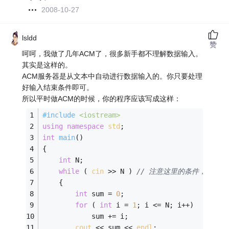
2008-10-27
lsldd
赞
呵呵，我做了几年ACM了，很多新手都不理解数据输入。
其实是这样的。
ACM服务器是从文本中自动进行数据输入的。你只要处理
好输入结束条件即可。
所以平时做ACM的时候，你的程序应该写成这样：
#
include
<iostream>
using
namespace
std
;
int
main
()
{
int
 N;
while
 ( 
cin
 >> N ) 
// 注意这里的条件，当服
	{
int
 sum = 
0
;
for
 ( 
int
 i = 
1
; i <= N; i++)
			sum += i;
cout
 << sum << 
endl
;