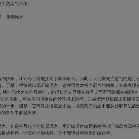
便于交流与合作。
差，重用性差。
言的抽象，让它尽可能地接近于算法语言。为此，人们首先注意到的是可
善。于是，很快就出现汇编语言。这种语言对机器语言的抽象，首先表现
号，地址码代之以符号地址，使得其含义显现在符号上而不再隐藏在编码中
算机的限制，可在不同指令集的计算机上运行，只要该计算机配上汇编语
出的一步。但是，它离算法语言还太远，以致程序员还不能从分解算法的
碎的事务中解脱出来。
语言。它是符号化了的机器语言。用汇编语言编写的程序叫汇编语言源程
言目标程序，计算机才能执行。这个翻译过程称为汇编过程。