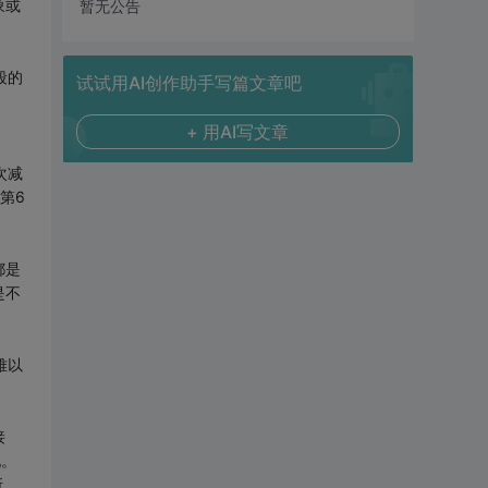
象或
暂无公告
段的
试试用AI创作助手写篇文章吧
+ 用AI写文章
次减
第6
都是
是不
难以
接
现。
所