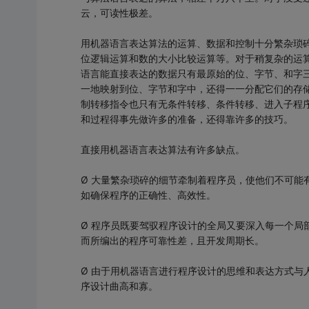
云，可读性极差。
用机器语言表达算法的运算、数据和控制十分繁杂琐
位逻辑运算和数的大小比较运算等。对于稍复杂的运
语言能直接表达的数据只有最原始的位、字节、和字
一地映射到位、字节和字中，还得一一分配它们的存
制转移指令也只有无条件转移、条件转移、进入子程
和过程得事先做许多的准备，还得靠许多的技巧。
直接用机器语言表达算法有许多缺点。
Ø 大量繁杂琐碎的细节牵制着程序员，使他们不可能
如确保程序的正确性、高效性。
Ø 程序员既要驾驭程序设计的全局又要深入每一个局
而所编出的程序可靠性差，且开发周期长。
Ø 由于用机器语言进行程序设计的思维和表达方式与
序设计曲高和寡。