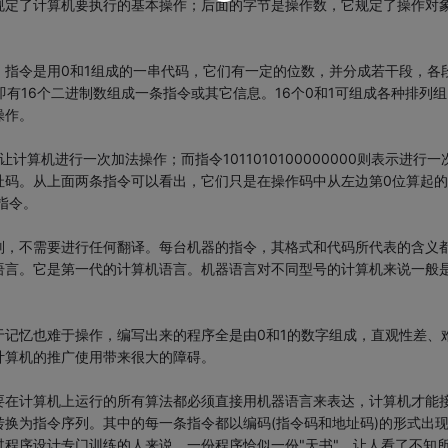
规定了计算机要执行的基本操作；后面的字节是操作数，它规定了操作对
指令是用0和1组成的一串代码，它们有一定的位数，并分成若干段，各
有16个二进制数组成一条指令或其它信息。16个0和1可组成各种排列组
操作。
示让计算机进行一次加法操作；而指令1011010100000000则表示进行一
址码。从上面两条指令可以看出，它们只是在操作码中从左边第0位算起的
指令。
别，不需要进行任何翻译。每台机器的指令，其格式和代码所代表的含义
语言。它是第一代的计算机语言。机器语言对不同型号的计算机来说一般
记忆也难于操作，编写出来的程序全是由0和1的数字组成，直观性差、
计算机的推广使用带来很大的障碍。
要在计算机上运行的所有算法都必须直接用机器语言来表达，计算机才能
换为指令序列。其中的每一条指令都以编码(指令码和地址码)的形式出
程序设计专门训练的人来说，一份程序恰似一份"天书"，让人看了不知