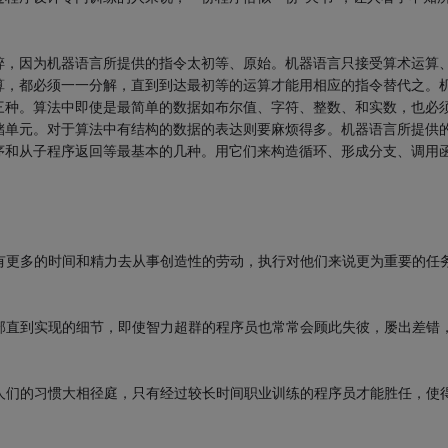
碎，因为机器语言所提供的指令太初等、原始。机器语言只接受算术运算
算，都必须一一分解，直到到达最初等的运算才能用相应的指令替代之。
三种。算法中即使是最简单的数据如布尔值、字符、整数、和实数，也必
储单元。对于算法中有结构的数据的表达则要麻烦得多。机器语言所提供
序和从子程序返回等最基本的几种。用它们来构造循环、形成分支、调用
有更多的时间和精力去从事创造性的劳动，执行对他们来说更为重要的任
部直到实现的细节，即使智力超群的程序员也常常会顾此失彼，屡出差错
人们的习惯大相径庭，只有经过较长时间职业训练的程序员才能胜任，使