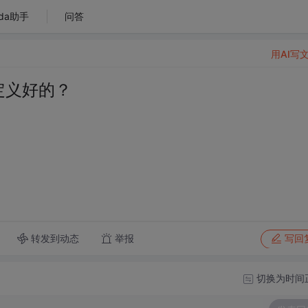
da助手
问答
用AI写
定义好的？
转发到动态
举报
写回
切换为时间