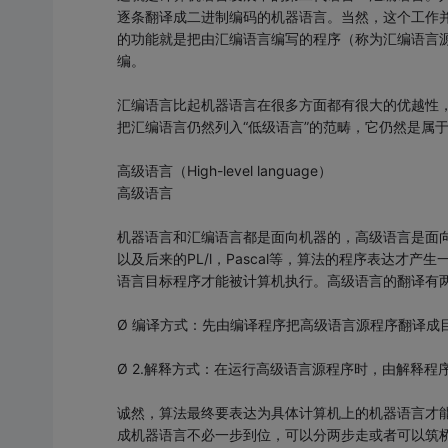
逐条翻译成二进制编码的机器语言。当然，这个工作并
的功能就是把由汇编语言编写的程序（称为汇编语言
编。
汇编语言比起机器语言在很多方面都有很大的优越性
把汇编语言仍然列入“低级语言”的范畴，它仍然是属
高级语言（High-level language）
高级语言
机器语言和汇编语言都是面向机器的，高级语言是面向用户
以及后来的PL/l，Pascal等，算法的程序表达
语言目标程序才能被计算机执行。高级语言的翻译有
Ø 编译方式：先由编译程序把高级语言源程序翻译成
Ø 2.解释方式：在运行高级语言源程序时，由解释程
诚然，算法最终要表达为具体计算机上的机器语言才
成机器语言不必一步到位，可以分两步走或者可以筑