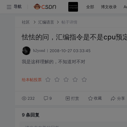
全部
博文收录
A
导航
社区
汇编语言
帖子详情
怯怯的问，汇编指令是不是cpu预
2008-10-27 03:33:45
b2yond
我是这样理解的，不知道对不对
给本帖投票
232
9
打赏
分享
收藏
9 条
回复