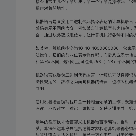
指令通常由几个字节组成，第一个字节是操作码，它
操作对象的地址。
机器语言是直接用二进制代码指令表达的计算机语言，
编码表示不同的含义，例如某台计算机字长为16位，即
合，通过线路变成电信号，让计算机执行各种不同的
如某种计算机的指令为1011011000000000，它表
法操作。它们的前八位表示操作码，而后八位表示地
和第7位不同。这种机型可包含256（=28）个不同的
机器语言或称为二进制代码语言，计算机可以直接识
硬性规定的，故称之为面向机器的语言，也称为机器
同的。
使用机器语言编写程序是一种相当烦琐的工作，既难于
阅读。不仅难学、难记、难检查、又缺乏通用性，给
最早的程序设计语言都采用机器语言来编写。当时，
受。算法的运算序列包括运算对象和运算结果都必须转
与算法语言表达的算法，相差十万八千里。对于没受过