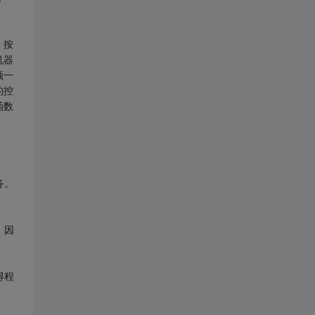
、按
机器
须一
的控
函数
务。
，因
得程