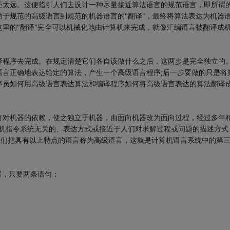
还太远。这便指引人们去设计一种尽量接近算法语言的规范语言，即所谓
于规范的高级语言到规范的机器语言的"翻译"，最终将算法表达为机器
里的"翻译"完全可以机械化地由计算机来完成，就像汇编语言被翻译成
译程序去完成。在规定清楚它们各自该做什么之后，这两步是完全独立的
语言正确地表达给定的算法，产生一个高级语言程序;后一步要做的只是将
序员如何用高级语言表达算法和编译程序如何将高级语言表达的算法翻译
言对机器的依赖，使之独立于机器，由面向机器改为面向过程，经过多年
算机指令系统无关的、表达方式或接近于人们对求解过程或问题的描述方式
。人们把具有以上特点的语言称为高级语言，这就是计算机语言系统中的第
编写，只要两条语句：