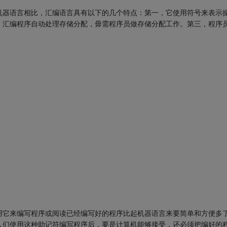
机器语言相比，汇编语言具有以下的几个特点：第一，它使用符号来表示
，汇编程序自动处理存储分配，毋需程序员做存储分配工作。第三，程序
用它来编写程序或阅读已经编写好的程序比起机器语言来要简单和方便多
人们使用这种助记符编写程序后，要是计算机能够接受，还必须把编好的