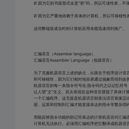
Ø 因为它的书面形式全是"密"码，所以可读性差，不
Ø 因为它严重地依赖于具体的计算机，所以可移植性
这些弊端造成当时的计算机应用未能迅速得到推广。
汇编语言（Assember language）
汇编语言Assembler Language（低级语言）
为了克服机器语言上述的缺点，出路在于程序设计语
和可移植性，因为它们相对地容易通过抽象而得到改
机器语言的每一条指令符号化:指令码代之以记忆符
让人望"文"生义。其次表现在这种语言摆脱了具体计
一个汇编程序。这无疑是机器语言朝算法语言靠拢迈
据、运算和控制到汇编才能直接表达的指令等繁杂琐
用能反映指令功能的助记符表达的计算机语言叫汇编
计算机无法执行。必须用汇编程序把它翻译成机器语