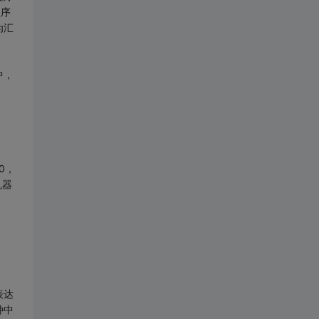
程序
为汇
中，
0，
机器
表达
种中