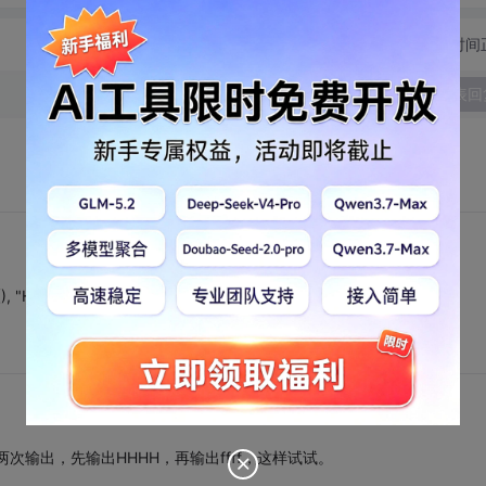
切换为时间
发表回
, "HHHH", 4, &s);
两次输出，先输出HHHH，再输出ffff，这样试试。