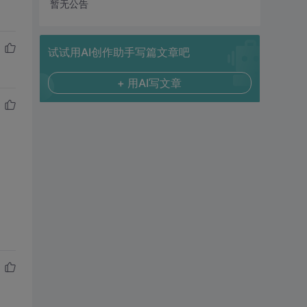
暂无公告
试试用AI创作助手写篇文章吧
+ 用AI写文章