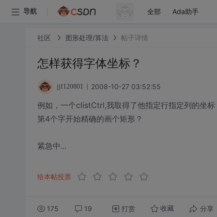
全部
Ada助手
导航
社区
图形处理/算法
帖子详情
怎样获得字体坐标？
2008-10-27 03:52:55
jjf120801
例如，一个clistCtrl,我取得了他指定行指定
第4个字开始精确的画个矩形？
紧急中...
给本帖投票
175
19
打赏
分享
收藏