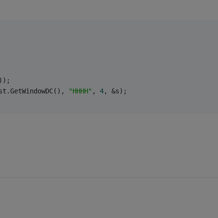
));
st.GetWindowDC(), 
"HHHH"
, 
4
, &s);