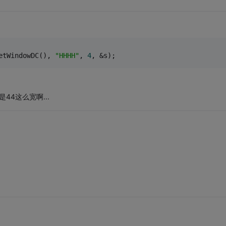
etWindowDC(), 
"HHHH"
, 
4
, &s);
44这么宽啊...