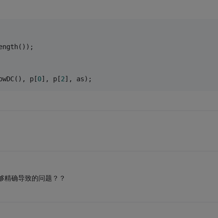
ength());
owDC(), p[
0
], p[
2
], as);
标，不够精确导致的问题？？