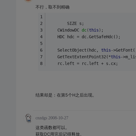
不行，取不到精确
        SIZE s;
CWindowDC 
dc
(
this
)
;
	HDC hdc = dc.GetSafeHdc();
	SelectObject(hdc, 
this
->GetFont(
	GetTextExtentPoint32(*
this
->m_li
	rc.left = rc.left + s.cx;
结果却是：在第5个H之后出现。
cnzdgs
2008-10-27
这类函数都可以。
获取DC用完后记得释放。